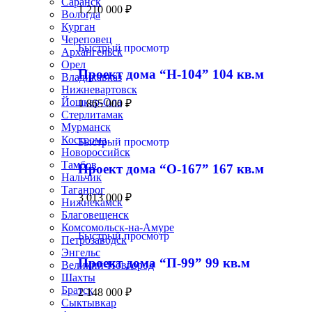
Саранск
1 210 000
₽
Вологда
Курган
Череповец
Быстрый просмотр
Архангельск
Орел
Проект дома “Н-104” 104 кв.м
Владикавказ
Нижневартовск
Йошкар-Ола
1 865 000
₽
Стерлитамак
Мурманск
Кострома
Быстрый просмотр
Новороссийск
Тамбов
Проект дома “О-167” 167 кв.м
Нальчик
Таганрог
3 013 000
₽
Нижнекамск
Благовещенск
Комсомольск-на-Амуре
Быстрый просмотр
Петрозаводск
Энгельс
Проект дома “П-99” 99 кв.м
Великий-Новгород
Шахты
Братск
2 148 000
₽
Сыктывкар