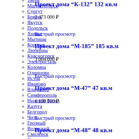
Тверь
Проект дома “К-132” 132 кв.м
Магнитогорск
Сургут
Брянск
2 473 000
₽
Якутск
Подольск
Химки
Быстрый просмотр
Мытищи
Королев
Проект дома “М-185” 185 кв.м
Люберцы
Красногорск
3 004 000
₽
Электросталь
Коломна
Одинцово
Быстрый просмотр
Истра
Иваново
Проект дома “М-47” 47 кв.м
Владимир
Симферополь
Нижний Тагил
1 159 000
₽
Калуга
Белгород
Чита
Быстрый просмотр
Грозный
Волжский
Проект дома “М-48” 48 кв.м
Смоленск