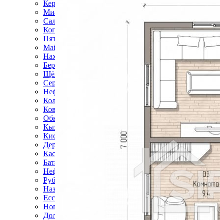
Керчь
Миасс
Салават
Копейск
Пятигорск
Майкоп
Находка
Березники
Щёлково
Серпухов
Нефтекамск
Коломна
Ковров
Обнинск
Кызыл
Кисловодск
Дербент
Каспийск
Батайск
Нефтеюганск
Рубцовск
Назрань
Ессентуки
Новочебоксарск
Долгопрудный