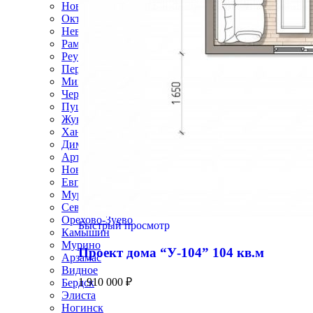
Новомосковск
Октябрьский
Невинномысск
Раменское
Реутов
Первоуральск
Михайловск
Черкесск
Пушкино
Жуковский
Ханты-Мансийск
Димитровград
Артём
Новый Уренгой
Евпатория
Муром
Северск
Орехово-Зуево
Быстрый просмотр
Камышин
Мурино
Проект дома “У-104” 104 кв.м
Арзамас
Видное
1 910 000
₽
Бердск
Элиста
Ногинск