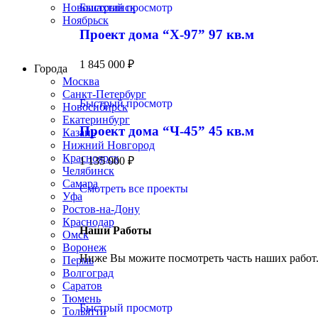
Быстрый просмотр
Новошахтинск
Ноябрьск
Проект дома “Х-97” 97 кв.м
Строим по всей России
1 845 000
₽
Города
Москва
Санкт-Петербург
Быстрый просмотр
Новосибирск
Екатеринбург
Проект дома “Ч-45” 45 кв.м
Казань
Нижний Новгород
Красноярск
1 135 000
₽
Челябинск
Самара
Смотреть все проекты
Уфа
Ростов-на-Дону
Краснодар
Наши Работы
Омск
Воронеж
Ниже Вы можите посмотреть часть наших работ
Пермь
Волгоград
Саратов
Тюмень
Быстрый просмотр
Тольятти