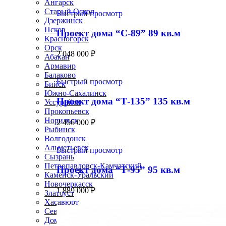
Ангарск
Старый Оскол
Быстрый просмотр
Дзержинск
Псков
Проект дома “С-89” 89 кв.м
Красногорск
Орск
2 048 000
₽
Абакан
Армавир
Балаково
Быстрый просмотр
Бийск
Южно-Сахалинск
Проект дома “Т-135” 135 кв.м
Уссурийск
Прокопьевск
Норильск
2 456 000
₽
Рыбинск
Волгодонск
Альметьевск
Быстрый просмотр
Сызрань
Петропавловск-Камчатский
Проект дома “Т-95” 95 кв.м
Каменск-Уральский
Новочеркасск
1 889 000
₽
Златоуст
Хасавюрт
Северодвинск
Домодедово