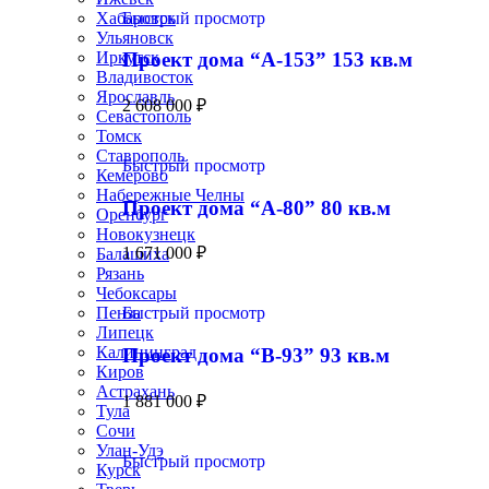
Быстрый просмотр
Хабаровск
Ульяновск
Иркутск
Проект дома “А-153” 153 кв.м
Владивосток
Ярославль
2 608 000
₽
Севастополь
Томск
Ставрополь
Быстрый просмотр
Кемерово
Набережные Челны
Проект дома “А-80” 80 кв.м
Оренбург
Новокузнецк
1 671 000
₽
Балашиха
Рязань
Чебоксары
Пенза
Быстрый просмотр
Липецк
Калининград
Проект дома “В-93” 93 кв.м
Киров
Астрахань
1 881 000
₽
Тула
Сочи
Улан-Удэ
Быстрый просмотр
Курск