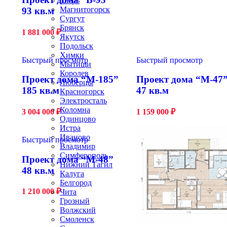
Тверь
Магнитогорск
93 кв.м
Сургут
Брянск
1 881 000
₽
Якутск
Подольск
Химки
Быстрый просмотр
Быстрый просмотр
Мытищи
Королев
Проект дома “М-185”
Проект дома “М-47
Люберцы
185 кв.м
47 кв.м
Красногорск
Электросталь
Коломна
3 004 000
₽
1 159 000
₽
Одинцово
Истра
Иваново
Быстрый просмотр
Владимир
Симферополь
Проект дома “М-48”
Нижний Тагил
48 кв.м
Калуга
Белгород
1 210 000
₽
Чита
Грозный
Волжский
Смоленск