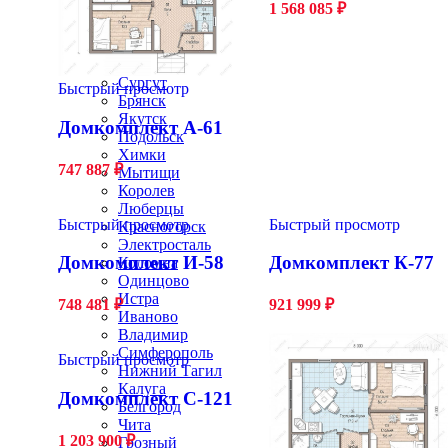
1 568 085
₽
Улан-Удэ
Курск
Тверь
Магнитогорск
Сургут
Быстрый просмотр
Брянск
Якутск
Домкомплект А-61
Подольск
Химки
747 887
₽
Мытищи
Королев
Люберцы
Быстрый просмотр
Быстрый просмотр
Красногорск
Электросталь
Домкомплект И-58
Домкомплект К-77
Коломна
Одинцово
Истра
748 481
₽
921 999
₽
Иваново
Владимир
Симферополь
Быстрый просмотр
Нижний Тагил
Калуга
Домкомплект С-121
Белгород
Чита
1 203 900
₽
Грозный