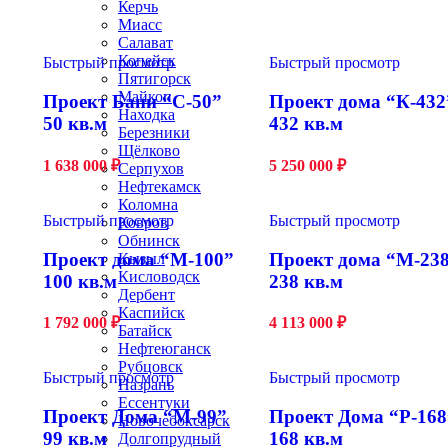
Керчь
Миасс
Салават
Копейск
Быстрый просмотр
Быстрый просмотр
Пятигорск
Майкоп
Проект Бани “С-50”
Проект дома “К-432
Находка
50 кв.м
432 кв.м
Березники
Щёлково
1 638 000
₽
5 250 000
₽
Серпухов
Нефтекамск
Коломна
Быстрый просмотр
Быстрый просмотр
Ковров
Обнинск
Проект дома “М-100”
Проект дома “М-23
Кызыл
Кисловодск
100 кв.м
238 кв.м
Дербент
Каспийск
1 792 000
₽
4 113 000
₽
Батайск
Нефтеюганск
Рубцовск
Быстрый просмотр
Быстрый просмотр
Назрань
Ессентуки
Проект Дома “М-99”
Проект Дома “Р-168
Новочебоксарск
99 кв.м
168 кв.м
Долгопрудный