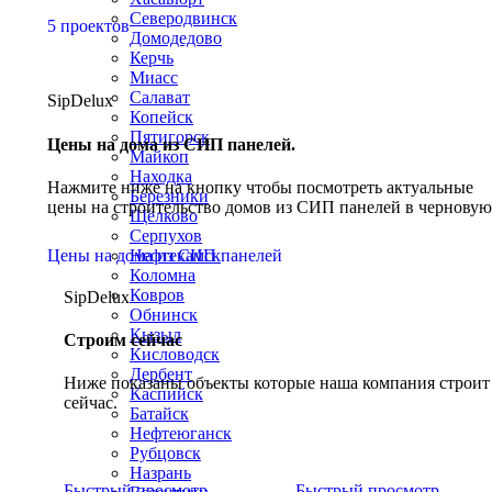
Северодвинск
5 проектов
Домодедово
Керчь
Миасс
Салават
SipDelux
Копейск
Пятигорск
Цены на дома из СИП панелей.
Майкоп
Находка
Нажмите ниже на кнопку чтобы посмотреть актуальные
Березники
цены на строительство домов из СИП панелей в черновую
Щёлково
Серпухов
Цены на дома из СИП панелей
Нефтекамск
Коломна
Ковров
SipDelux
Обнинск
Кызыл
Строим сейчас
Кисловодск
Дербент
Ниже показаны объекты которые наша компания строит
Каспийск
сейчас.
Батайск
Нефтеюганск
Рубцовск
Назрань
Быстрый просмотр
Быстрый просмотр