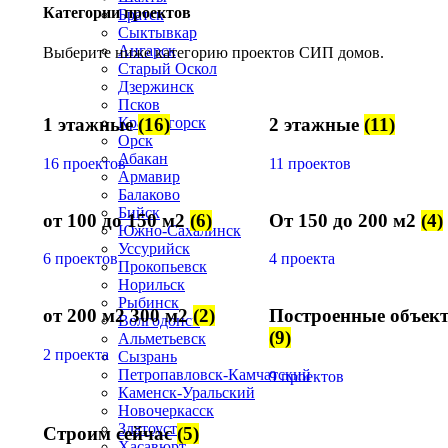
Категории проектов
Братск
Сыктывкар
Ангарск
Выберите ниже категорию проектов СИП домов.
Старый Оскол
Дзержинск
Псков
Красногорск
1 этажные
(16)
2 этажные
(11)
Орск
Абакан
16 проектов
11 проектов
Армавир
Балаково
Бийск
от 100 до 150 м2
(6)
От 150 до 200 м2
(4)
Южно-Сахалинск
Уссурийск
6 проектов
4 проекта
Прокопьевск
Норильск
Рыбинск
от 200 м2 300 м2
(2)
Построенные объек
Волгодонск
(9)
Альметьевск
2 проекта
Сызрань
Петропавловск-Камчатский
9 проектов
Каменск-Уральский
Новочеркасск
Златоуст
Строим сейчас
(5)
Хасавюрт