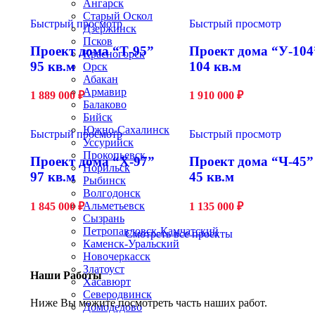
Ангарск
Старый Оскол
Быстрый просмотр
Быстрый просмотр
Дзержинск
Псков
Проект дома “Т-95”
Проект дома “У-104
Красногорск
95 кв.м
104 кв.м
Орск
Абакан
Армавир
1 889 000
₽
1 910 000
₽
Балаково
Бийск
Южно-Сахалинск
Быстрый просмотр
Быстрый просмотр
Уссурийск
Прокопьевск
Проект дома “Х-97”
Проект дома “Ч-45”
Норильск
97 кв.м
45 кв.м
Рыбинск
Волгодонск
Альметьевск
1 845 000
₽
1 135 000
₽
Сызрань
Петропавловск-Камчатский
Смотреть все проекты
Каменск-Уральский
Новочеркасск
Златоуст
Наши Работы
Хасавюрт
Северодвинск
Ниже Вы можите посмотреть часть наших работ.
Домодедово