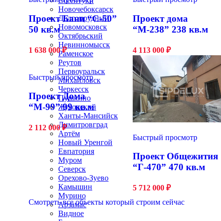
Ессентуки
Новочебоксарск
Проект Бани “С-50”
Проект дома
Долгопрудный
Новомосковск
50 кв.м
“М-238” 238 кв.м
Октябрьский
Невинномысск
1 638 000
₽
4 113 000
₽
Раменское
Реутов
Первоуральск
Быстрый просмотр
Михайловск
Черкесск
Проект Дома
Пушкино
“М-99” 99 кв.м
Жуковский
Ханты-Мансийск
Димитровград
2 112 000
₽
Артём
Быстрый просмотр
Новый Уренгой
Евпатория
Проект Общежития
Муром
“Г-470” 470 кв.м
Северск
Орехово-Зуево
Камышин
5 712 000
₽
Мурино
Смотреть все объекты который строим сейчас
Арзамас
Видное