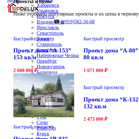
Проекты и Цены
Хабаровск
Ульяновск
Ниже отобраны популярные проекты и их цены в чернову
Иркутск
☎
8(919)582-56-68
Владивосток
Ярославль
Севастополь
Быстрый просмотр
Быстрый просмотр
Томск
Ставрополь
Кемерово
Проект дома “А-153”
Проект дома “А-80”
Набережные Челны
153 кв.м
80 кв.м
Оренбург
Новокузнецк
2 608 000
₽
1 671 000
₽
Балашиха
Рязань
Чебоксары
Быстрый просмотр
Пенза
Липецк
Проект дома “К-132
Калининград
132 кв.м
Киров
Астрахань
Тула
2 473 000
₽
Сочи
Быстрый просмотр
Улан-Удэ
Курск
Проект дома “В-93”