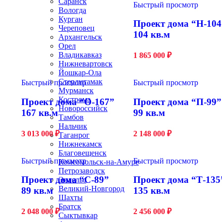
Саранск
Быстрый просмотр
Вологда
Курган
Проект дома “Н-104
Череповец
104 кв.м
Архангельск
Орел
Владикавказ
1 865 000
₽
Нижневартовск
Йошкар-Ола
Стерлитамак
Быстрый просмотр
Быстрый просмотр
Мурманск
Кострома
Проект дома “О-167”
Проект дома “П-99”
Новороссийск
167 кв.м
99 кв.м
Тамбов
Нальчик
3 013 000
₽
2 148 000
₽
Таганрог
Нижнекамск
Благовещенск
Быстрый просмотр
Быстрый просмотр
Комсомольск-на-Амуре
Петрозаводск
Проект дома “С-89”
Проект дома “Т-135
Энгельс
Великий-Новгород
89 кв.м
135 кв.м
Шахты
Братск
2 048 000
₽
2 456 000
₽
Сыктывкар