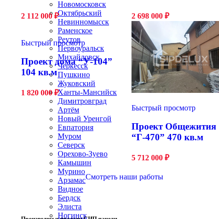
Новомосковск
Октябрьский
2 112 000
₽
2 698 000
₽
Невинномысск
Раменское
Реутов
Быстрый просмотр
Первоуральск
Михайловск
Проект дома “У-104”
Черкесск
104 кв.м
Пушкино
Жуковский
Ханты-Мансийск
1 820 000
₽
Димитровград
Быстрый просмотр
Артём
Новый Уренгой
Проект Общежития
Евпатория
Муром
“Г-470” 470 кв.м
Северск
Орехово-Зуево
5 712 000
₽
Камышин
Мурино
Смотреть наши работы
Арзамас
Видное
Бердск
Элиста
Ногинск