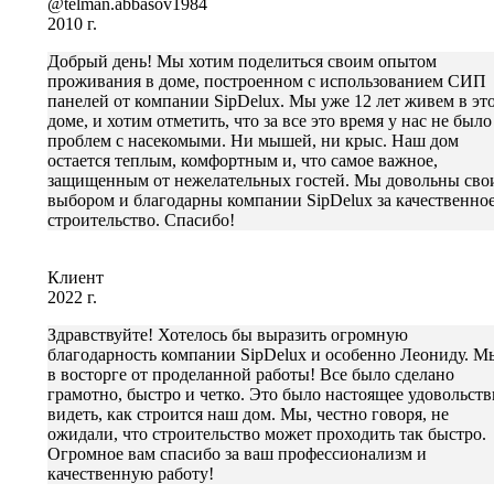
@telman.abbasov1984
2010 г.
Добрый день! Мы хотим поделиться своим опытом
проживания в доме, построенном с использованием СИП
панелей от компании SipDelux. Мы уже 12 лет живем в эт
доме, и хотим отметить, что за все это время у нас не было
проблем с насекомыми. Ни мышей, ни крыс. Наш дом
остается теплым, комфортным и, что самое важное,
защищенным от нежелательных гостей. Мы довольны сво
выбором и благодарны компании SipDelux за качественно
строительство. Спасибо!
Клиент
2022 г.
Здравствуйте! Хотелось бы выразить огромную
благодарность компании SipDelux и особенно Леониду. М
в восторге от проделанной работы! Все было сделано
грамотно, быстро и четко. Это было настоящее удовольств
видеть, как строится наш дом. Мы, честно говоря, не
ожидали, что строительство может проходить так быстро.
Огромное вам спасибо за ваш профессионализм и
качественную работу!