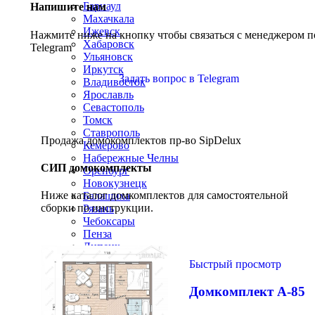
Барнаул
Напишите нам
Махачкала
Ижевск
Нажмите ниже на кнопку чтобы связаться с менеджером п
Хабаровск
Telegram
Ульяновск
Иркутск
Задать вопрос в Telegram
Владивосток
Ярославль
Севастополь
Томск
Ставрополь
Продажа домокомплектов пр-во SipDelux
Кемерово
Набережные Челны
СИП домокомплекты
Оренбург
Новокузнецк
Ниже каталог домкомплектов для самостоятельной
Балашиха
сборки по инструкции.
Рязань
Чебоксары
Пенза
Липецк
Калининград
Быстрый просмотр
Киров
Астрахань
Домкомплект А-85
Тула
Сочи