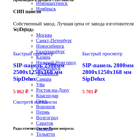
Производим и продаем СИП панели.
Новошахтинск
Ноябрьск
СИП панели
Строим по всей России
Собственный завод. Лучшая цена от завода изготовителя
SipDelux
Города
Москва
Санкт-Петербург
Новосибирск
Екатеринбург
Быстрый просмотр
Быстрый просмотр
Казань
Нижний Новгород
SIP-панель 2500мм
SIP-панель 2800мм
Красноярск
2500x1250x168 мм
2800x1250x168 мм
Челябинск
SipDelux
SipDelux
Самара
Уфа
Ростов-на-Дону
5 062
₽
5 701
₽
Краснодар
Омск
Смотреть все панели
Воронеж
Пермь
Волгоград
Саратов
Тюмень
Рады ответить на все Ваши вопросы.
Тольятти