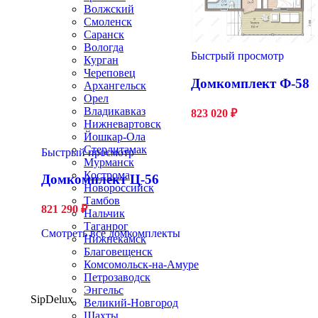
Волжский
Смоленск
Саранск
Вологда
Быстрый просмотр
Курган
Череповец
Домкомплект Ф-58
Архангельск
Орел
Владикавказ
823 020
₽
Нижневартовск
Йошкар-Ола
Стерлитамак
Быстрый просмотр
Мурманск
Кострома
Домкомплект Ц-56
Новороссийск
Тамбов
821 290
₽
Нальчик
Таганрог
Смотреть все домкомплекты
Нижнекамск
Благовещенск
Комсомольск-на-Амуре
Петрозаводск
Энгельс
SipDelux
Великий-Новгород
Шахты