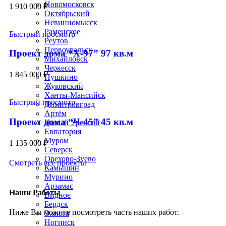
Новомосковск
1 910 000
₽
Октябрьский
Невинномысск
Раменское
Быстрый просмотр
Реутов
Первоуральск
Проект дома “Х-97” 97 кв.м
Михайловск
Черкесск
1 845 000
₽
Пушкино
Жуковский
Ханты-Мансийск
Быстрый просмотр
Димитровград
Артём
Проект дома “Ч-45” 45 кв.м
Новый Уренгой
Евпатория
Муром
1 135 000
₽
Северск
Орехово-Зуево
Смотреть все проекты
Камышин
Мурино
Арзамас
Наши Работы
Видное
Бердск
Ниже Вы можите посмотреть часть наших работ.
Элиста
Ногинск