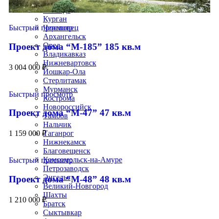
Саранск
Вологда
Курган
Череповец
Быстрый просмотр
Архангельск
Орел
Проект дома “М-185” 185 кв.м
Владикавказ
Нижневартовск
3 004 000
₽
Йошкар-Ола
Стерлитамак
Мурманск
Быстрый просмотр
Кострома
Новороссийск
Проект дома “М-47” 47 кв.м
Тамбов
Нальчик
Таганрог
1 159 000
₽
Нижнекамск
Благовещенск
Комсомольск-на-Амуре
Быстрый просмотр
Петрозаводск
Энгельс
Проект дома “М-48” 48 кв.м
Великий-Новгород
Шахты
1 210 000
₽
Братск
Сыктывкар