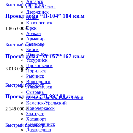
Ангарск
Быстрый просмотр
Старый Оскол
Дзержинск
Проект дома “Н-104” 104 кв.м
Псков
Красногорск
Орск
1 865 000
₽
Абакан
Армавир
Балаково
Быстрый просмотр
Бийск
Южно-Сахалинск
Проект дома “О-167” 167 кв.м
Уссурийск
Прокопьевск
3 013 000
₽
Норильск
Рыбинск
Волгодонск
Быстрый просмотр
Альметьевск
Сызрань
Проект дома “П-99” 99 кв.м
Петропавловск-Камчатский
Каменск-Уральский
Новочеркасск
2 148 000
₽
Златоуст
Хасавюрт
Северодвинск
Быстрый просмотр
Домодедово