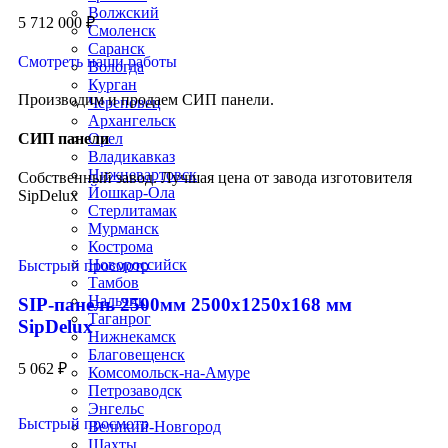
Волжский
5 712 000
₽
Смоленск
Саранск
Смотреть наши работы
Вологда
Курган
Производим и продаем СИП панели.
Череповец
Архангельск
СИП панели
Орел
Владикавказ
Нижневартовск
Собственный завод. Лучшая цена от завода изготовителя
Йошкар-Ола
SipDelux
Стерлитамак
Мурманск
Кострома
Новороссийск
Быстрый просмотр
Тамбов
Нальчик
SIP-панель 2500мм 2500x1250x168 мм
Таганрог
SipDelux
Нижнекамск
Благовещенск
5 062
₽
Комсомольск-на-Амуре
Петрозаводск
Энгельс
Быстрый просмотр
Великий-Новгород
Шахты