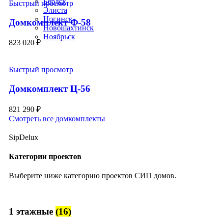
Бердск
Быстрый просмотр
Элиста
Ногинск
Домкомплект Ф-58
Новошахтинск
Ноябрьск
823 020
₽
Быстрый просмотр
Домкомплект Ц-56
821 290
₽
Смотреть все домкомплекты
SipDelux
Категории проектов
Выберите ниже категорию проектов СИП домов.
1 этажные
(16)