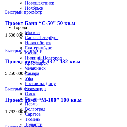
Новошахтинск
Ноябрьск
Быстрый просмотр
Строим по всей России
Проект Бани “С-50” 50 кв.м
Города
Москва
1 638 000
₽
Санкт-Петербург
Новосибирск
Екатеринбург
Быстрый просмотр
Казань
Нижний Новгород
Проект дома “К-432” 432 кв.м
Красноярск
Челябинск
5 250 000
₽
Самара
Уфа
Ростов-на-Дону
Краснодар
Быстрый просмотр
Омск
Воронеж
Проект дома “М-100” 100 кв.м
Пермь
Волгоград
1 792 000
₽
Саратов
Тюмень
Тольятти