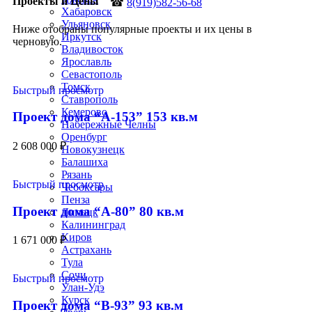
Проекты и Цены
☎
8(919)582-56-68
Хабаровск
Ульяновск
Ниже отобраны популярные проекты и их цены в
Иркутск
черновую.
Владивосток
Ярославль
Севастополь
Томск
Быстрый просмотр
Ставрополь
Кемерово
Проект дома “А-153” 153 кв.м
Набережные Челны
Оренбург
2 608 000
₽
Новокузнецк
Балашиха
Рязань
Быстрый просмотр
Чебоксары
Пенза
Проект дома “А-80” 80 кв.м
Липецк
Калининград
Киров
1 671 000
₽
Астрахань
Тула
Сочи
Быстрый просмотр
Улан-Удэ
Курск
Проект дома “В-93” 93 кв.м