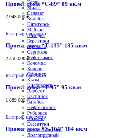
Керчь
Проект дома “С-89” 89 кв.м
Миасс
Салават
2 048 000
₽
Копейск
Пятигорск
Майкоп
Быстрый просмотр
Находка
Березники
Проект дома “Т-135” 135 кв.м
Щёлково
Серпухов
Нефтекамск
2 456 000
₽
Коломна
Ковров
Обнинск
Быстрый просмотр
Кызыл
Кисловодск
Проект дома “Т-95” 95 кв.м
Дербент
Каспийск
1 889 000
₽
Батайск
Нефтеюганск
Рубцовск
Быстрый просмотр
Назрань
Ессентуки
Проект дома “У-104” 104 кв.м
Новочебоксарск
Долгопрудный