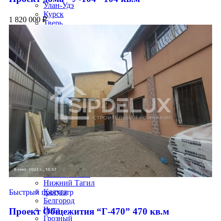
Улан-Удэ
Курск
1 820 000
₽
Тверь
Магнитогорск
Сургут
Брянск
Якутск
Подольск
Химки
Мытищи
Королев
Люберцы
Красногорск
Электросталь
Коломна
Одинцово
Истра
Иваново
Владимир
Симферополь
Нижний Тагил
Калуга
Быстрый просмотр
Белгород
Чита
Проект Общежития “Г-470” 470 кв.м
Грозный