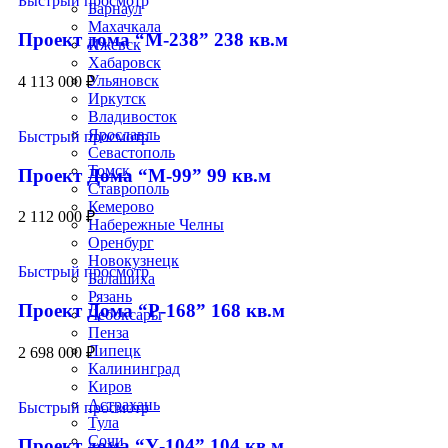
Быстрый просмотр
Барнаул
Махачкала
Проект дома “М-238” 238 кв.м
Ижевск
Хабаровск
Ульяновск
4 113 000
₽
Иркутск
Владивосток
Ярославль
Быстрый просмотр
Севастополь
Томск
Проект Дома “М-99” 99 кв.м
Ставрополь
Кемерово
2 112 000
₽
Набережные Челны
Оренбург
Новокузнецк
Быстрый просмотр
Балашиха
Рязань
Проект Дома “Р-168” 168 кв.м
Чебоксары
Пенза
Липецк
2 698 000
₽
Калининград
Киров
Астрахань
Быстрый просмотр
Тула
Сочи
Проект дома “У-104” 104 кв.м