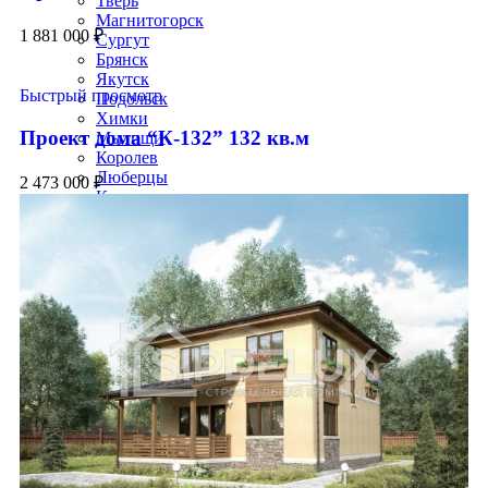
Тверь
Магнитогорск
1 881 000
₽
Сургут
Брянск
Якутск
Быстрый просмотр
Подольск
Химки
Проект дома “К-132” 132 кв.м
Мытищи
Королев
Люберцы
2 473 000
₽
Красногорск
Электросталь
Коломна
Одинцово
Истра
Иваново
Владимир
Симферополь
Нижний Тагил
Калуга
Белгород
Чита
Грозный
Волжский
Смоленск