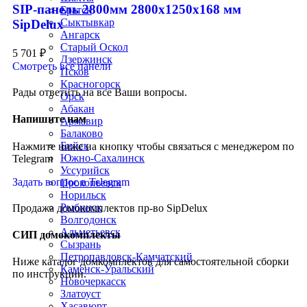
SIP-панель 2800мм 2800x1250x168 мм
Братск
Сыктывкар
SipDelux
Ангарск
Старый Оскол
5 701
₽
Дзержинск
Смотреть все панели
Псков
Красногорск
Рады ответить на все Ваши вопросы.
Орск
Абакан
Напишите нам
Армавир
Балаково
Бийск
Нажмите ниже на кнопку чтобы связаться с менеджером по
Южно-Сахалинск
Telegram
Уссурийск
Задать вопрос в Telegram
Прокопьевск
Норильск
Рыбинск
Продажа домокомплектов пр-во SipDelux
Волгодонск
Альметьевск
СИП домокомплекты
Сызрань
Петропавловск-Камчатский
Ниже каталог домкомплектов для самостоятельной сборки
Каменск-Уральский
по инструкции.
Новочеркасск
Златоуст
Хасавюрт