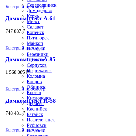
Северодвинск
Быстрый просмотр
Домодедово
Керчь
Домкомплект А-61
Миасс
Салават
747 887
₽
Копейск
Пятигорск
Майкоп
Быстрый просмотр
Находка
Березники
Домкомплект А-85
Щёлково
Серпухов
Нефтекамск
1 568 085
₽
Коломна
Ковров
Обнинск
Быстрый просмотр
Кызыл
Кисловодск
Домкомплект И-58
Дербент
Каспийск
748 481
₽
Батайск
Нефтеюганск
Рубцовск
Быстрый просмотр
Назрань