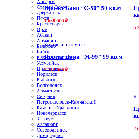
Ангарск
Старый Оскол
Проект Бани “С-50” 50 кв.м
П
Дзержинск
к
Псков
1 638 000
₽
Красногорск
5 
Орск
Абакан
Армавир
Быстрый просмотр
Балаково
Бийск
Проект Дома “М-99” 99 кв.м
Южно-Сахалинск
Уссурийск
Прокопьевск
2 112 000
₽
Норильск
Рыбинск
Волгодонск
Альметьевск
Сызрань
Бы
Петропавловск-Камчатский
Каменск-Уральский
П
Новочеркасск
к
Златоуст
Хасавюрт
2 
Северодвинск
Домодедово