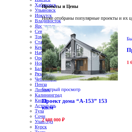
Хабаровск
Проекты и Цены
Ульяновск
Иркутск
Ниже отобраны популярные проекты и их ц
Владивосток
Ярославль
Севастополь
Томск
Бы
Ставрополь
Кемерово
П
Набережные Челны
Оренбург
1 
Новокузнецк
Балашиха
Рязань
Чебоксары
Пенза
Быстрый просмотр
Липецк
Калининград
Киров
Проект дома “А-153” 153
Астрахань
кв.м
Тула
Сочи
2 608 000
₽
Улан-Удэ
Курск