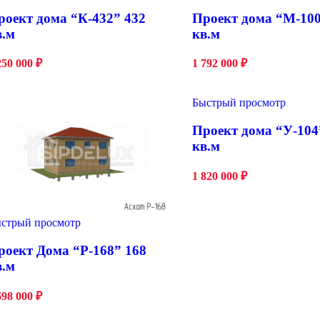
роект дома “К-432” 432
Проект дома “М-100
в.м
кв.м
250 000
₽
1 792 000
₽
Быстрый просмотр
Проект дома “У-104
кв.м
1 820 000
₽
стрый просмотр
роект Дома “Р-168” 168
в.м
698 000
₽