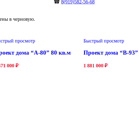
☎
8(919)582-56-68
ены в черновую.
стрый просмотр
Быстрый просмотр
роект дома “А-80” 80 кв.м
Проект дома “В-93”
671 000
₽
1 881 000
₽