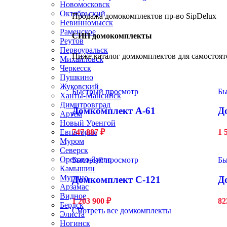
Новомосковск
Октябрьский
Продажа домокомплектов пр-во SipDelux
Невинномысск
Раменское
СИП домокомплекты
Реутов
Первоуральск
Ниже каталог домкомплектов для самостоят
Михайловск
Черкесск
Пушкино
Жуковский
Быстрый просмотр
Бы
Ханты-Мансийск
Димитровград
Домкомплект А-61
Д
Артём
Новый Уренгой
Евпатория
747 887
₽
1 
Муром
Северск
Орехово-Зуево
Быстрый просмотр
Бы
Камышин
Мурино
Домкомплект С-121
Д
Арзамас
Видное
1 203 900
₽
82
Бердск
Смотреть все домкомплекты
Элиста
Ногинск