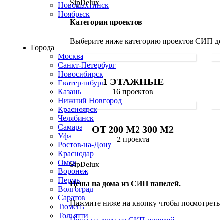
SipDelux
Новошахтинск
Ноябрьск
Категории проектов
Строим по всей России
Выберите ниже категорию проектов СИП д
Города
Москва
Санкт-Петербург
Новосибирск
1 ЭТАЖНЫЕ
Екатеринбург
Казань
16 проектов
Нижний Новгород
Красноярск
Челябинск
Самара
ОТ 200 М2 300 М2
Уфа
2 проекта
Ростов-на-Дону
Краснодар
Омск
SipDelux
Воронеж
Пермь
Цены на дома из СИП панелей.
Волгоград
Саратов
Нажмите ниже на кнопку чтобы посмотреть 
Тюмень
Тольятти
Цены на дома из СИП панелей