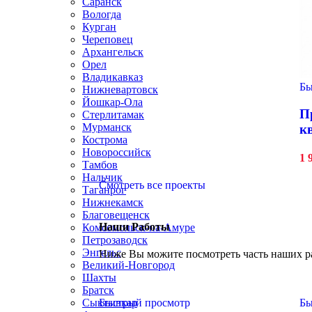
Саранск
Вологда
Курган
Череповец
Архангельск
Орел
Владикавказ
Бы
Нижневартовск
Йошкар-Ола
П
Стерлитамак
Мурманск
к
Кострома
Новороссийск
1 
Тамбов
Нальчик
Смотреть все проекты
Таганрог
Нижнекамск
Благовещенск
Наши Работы
Комсомольск-на-Амуре
Петрозаводск
Энгельс
Ниже Вы можите посмотреть часть наших р
Великий-Новгород
Шахты
Братск
Быстрый просмотр
Бы
Сыктывкар