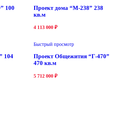
” 100
Проект дома “М-238” 238
кв.м
4 113 000
₽
Быстрый просмотр
” 104
Проект Общежития “Г-470”
470 кв.м
5 712 000
₽