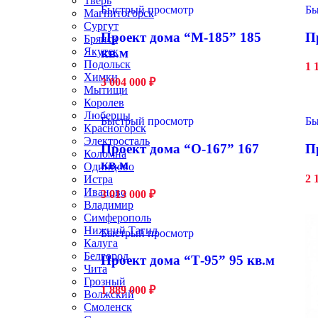
Тверь
Быстрый просмотр
Бы
Магнитогорск
Сургут
Проект дома “М-185” 185
П
Брянск
кв.м
Якутск
Подольск
1 
Химки
3 004 000
₽
Мытищи
Королев
Люберцы
Быстрый просмотр
Бы
Красногорск
Электросталь
Проект дома “О-167” 167
П
Коломна
кв.м
Одинцово
2 
Истра
Иваново
3 013 000
₽
Владимир
Симферополь
Нижний Тагил
Быстрый просмотр
Калуга
Белгород
Проект дома “Т-95” 95 кв.м
Чита
Грозный
1 889 000
₽
Волжский
Смоленск