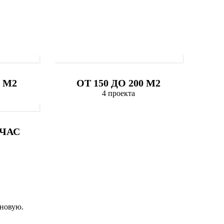
0 М2
ОТ 150 ДО 200 М2
4 проекта
ЧАС
рновую.