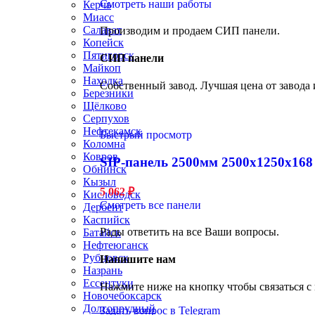
Смотреть наши работы
Керчь
Миасс
Салават
Производим и продаем СИП панели.
Копейск
Пятигорск
СИП панели
Майкоп
Находка
Собственный завод. Лучшая цена от завода 
Березники
Щёлково
Серпухов
Нефтекамск
Быстрый просмотр
Коломна
Ковров
SIP-панель 2500мм 2500x1250x168
Обнинск
Кызыл
5 062
₽
Кисловодск
Смотреть все панели
Дербент
Каспийск
Рады ответить на все Ваши вопросы.
Батайск
Нефтеюганск
Рубцовск
Напишите нам
Назрань
Ессентуки
Нажмите ниже на кнопку чтобы связаться с
Новочебоксарск
Долгопрудный
Задать вопрос в Telegram