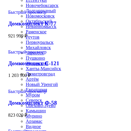
Ессентуки
Новочебоксарск
Долгопрудный
Быстрый просмотр
Новомосковск
Октябрьский
Домкомплект К-77
Невинномысск
Раменское
921 999
₽
Реутов
Первоуральск
Михайловск
Быстрый просмотр
Черкесск
Пушкино
Домкомплект С-121
Жуковский
Ханты-Мансийск
Димитровград
1 203 900
₽
Артём
Новый Уренгой
Евпатория
Быстрый просмотр
Муром
Северск
Домкомплект Ф-58
Орехово-Зуево
Камышин
823 020
₽
Мурино
Арзамас
Видное