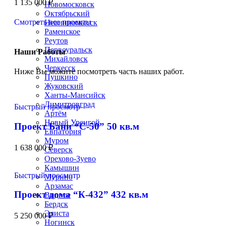
1 135 000
₽
Новомосковск
Октябрьский
Смотреть все проекты
Невинномысск
Раменское
Реутов
Первоуральск
Наши Работы
Михайловск
Черкесск
Ниже Вы можите посмотреть часть наших работ.
Пушкино
Жуковский
Ханты-Мансийск
Димитровград
Быстрый просмотр
Артём
Новый Уренгой
Проект Бани “С-50” 50 кв.м
Евпатория
Муром
1 638 000
₽
Северск
Орехово-Зуево
Камышин
Быстрый просмотр
Мурино
Арзамас
Проект дома “К-432” 432 кв.м
Видное
Бердск
Элиста
5 250 000
₽
Ногинск