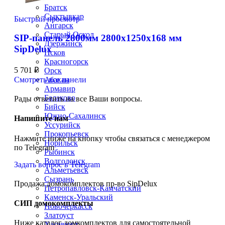
Братск
Сыктывкар
Быстрый просмотр
Ангарск
Старый Оскол
SIP-панель 2800мм 2800x1250x168 мм
Дзержинск
SipDelux
Псков
Красногорск
5 701
₽
Орск
Абакан
Смотреть все панели
Армавир
Балаково
Рады ответить на все Ваши вопросы.
Бийск
Южно-Сахалинск
Напишите нам
Уссурийск
Прокопьевск
Нажмите ниже на кнопку чтобы связаться с менеджером
Норильск
по Telegram
Рыбинск
Волгодонск
Задать вопрос в Telegram
Альметьевск
Сызрань
Продажа домокомплектов пр-во SipDelux
Петропавловск-Камчатский
Каменск-Уральский
СИП домокомплекты
Новочеркасск
Златоуст
Ниже каталог домкомплектов для самостоятельной
Хасавюрт