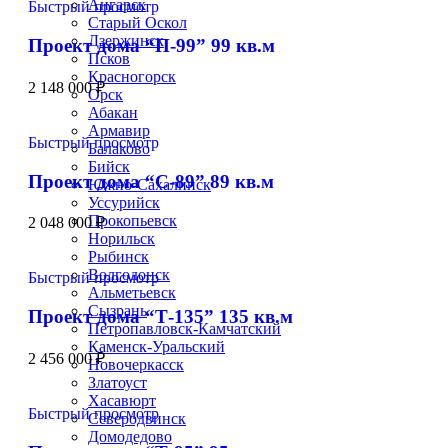
Ангарск
Быстрый просмотр
Старый Оскол
Дзержинск
Проект дома “П-99” 99 кв.м
Псков
Красногорск
2 148 000
₽
Орск
Абакан
Армавир
Быстрый просмотр
Балаково
Бийск
Проект дома “С-89” 89 кв.м
Южно-Сахалинск
Уссурийск
Прокопьевск
2 048 000
₽
Норильск
Рыбинск
Волгодонск
Быстрый просмотр
Альметьевск
Сызрань
Проект дома “Т-135” 135 кв.м
Петропавловск-Камчатский
Каменск-Уральский
2 456 000
₽
Новочеркасск
Златоуст
Хасавюрт
Быстрый просмотр
Северодвинск
Домодедово