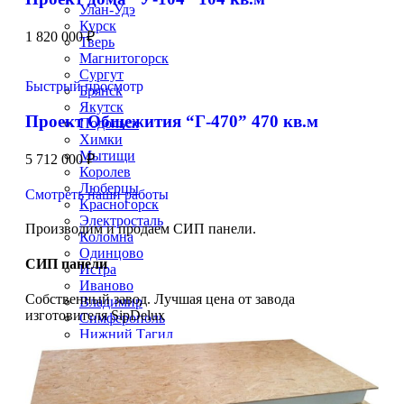
Улан-Удэ
Курск
1 820 000
₽
Тверь
Магнитогорск
Сургут
Быстрый просмотр
Брянск
Якутск
Проект Общежития “Г-470” 470 кв.м
Подольск
Химки
Мытищи
5 712 000
₽
Королев
Люберцы
Смотреть наши работы
Красногорск
Электросталь
Производим и продаем СИП панели.
Коломна
Одинцово
СИП панели
Истра
Иваново
Собственный завод. Лучшая цена от завода
Владимир
изготовителя SipDelux
Симферополь
Нижний Тагил
Калуга
Белгород
Чита
Грозный