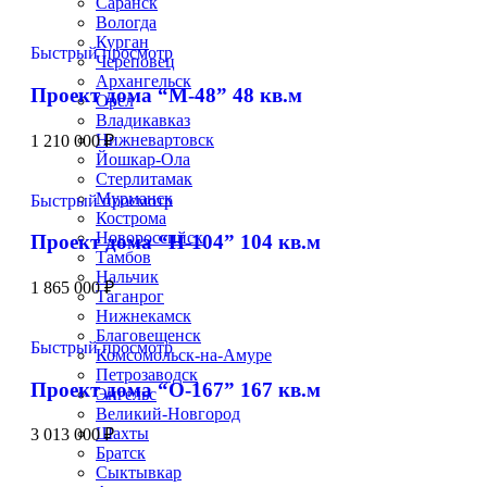
Саранск
Вологда
Курган
Быстрый просмотр
Череповец
Архангельск
Проект дома “М-48” 48 кв.м
Орел
Владикавказ
Нижневартовск
1 210 000
₽
Йошкар-Ола
Стерлитамак
Мурманск
Быстрый просмотр
Кострома
Новороссийск
Проект дома “Н-104” 104 кв.м
Тамбов
Нальчик
1 865 000
₽
Таганрог
Нижнекамск
Благовещенск
Быстрый просмотр
Комсомольск-на-Амуре
Петрозаводск
Проект дома “О-167” 167 кв.м
Энгельс
Великий-Новгород
Шахты
3 013 000
₽
Братск
Сыктывкар