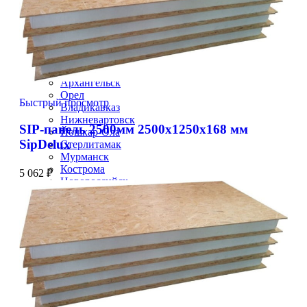
Волжский
Смоленск
Саранск
Вологда
Курган
Череповец
Архангельск
Орел
Быстрый просмотр
Владикавказ
Нижневартовск
SIP-панель 2500мм 2500x1250x168 мм
Йошкар-Ола
SipDelux
Стерлитамак
Мурманск
Кострома
5 062
₽
Новороссийск
Тамбов
Нальчик
Таганрог
Нижнекамск
Благовещенск
Комсомольск-на-Амуре
Петрозаводск
Энгельс
Великий-Новгород
Шахты