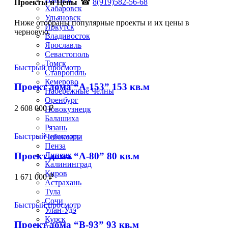
☎
8(919)582-56-68
Проекты и Цены
Хабаровск
Ульяновск
Ниже отобраны популярные проекты и их цены в
Иркутск
черновую.
Владивосток
Ярославль
Севастополь
Томск
Быстрый просмотр
Ставрополь
Кемерово
Проект дома “А-153” 153 кв.м
Набережные Челны
Оренбург
2 608 000
₽
Новокузнецк
Балашиха
Рязань
Быстрый просмотр
Чебоксары
Пенза
Проект дома “А-80” 80 кв.м
Липецк
Калининград
Киров
1 671 000
₽
Астрахань
Тула
Сочи
Быстрый просмотр
Улан-Удэ
Курск
Проект дома “В-93” 93 кв.м