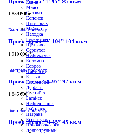
Проект дома “Т-95” 95 кв.м
Керчь
Миасс
Салават
1 889 000
₽
Копейск
Пятигорск
Майкоп
Быстрый просмотр
Находка
Березники
Проект дома “У-104” 104 кв.м
Щёлково
Серпухов
1 910 000
₽
Нефтекамск
Коломна
Ковров
Быстрый просмотр
Обнинск
Кызыл
Проект дома “Х-97” 97 кв.м
Кисловодск
Дербент
Каспийск
1 845 000
₽
Батайск
Нефтеюганск
Рубцовск
Быстрый просмотр
Назрань
Ессентуки
Проект дома “Ч-45” 45 кв.м
Новочебоксарск
Долгопрудный