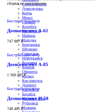
сборки по инструкции.
Северодвинск
Домодедово
Керчь
Миасс
Быстрый просмотр
Салават
Копейск
Домкомплект А-61
Пятигорск
Майкоп
Находка
747 887
₽
Березники
Щёлково
Серпухов
Быстрый просмотр
Нефтекамск
Коломна
Домкомплект А-85
Ковров
Обнинск
1 568 085
₽
Кызыл
Кисловодск
Дербент
Быстрый просмотр
Каспийск
Батайск
Домкомплект И-58
Нефтеюганск
Рубцовск
Назрань
748 481
₽