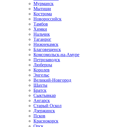
Мурманск
Мытищи
Кострома
Новороссийск
Тамбов
Химки
Нальчик
Таганрог
Нижнекамск
Благовещенск
Комсомольск-на-Амуре
Петрозаводск
Люберцы
Королев
Энгельс
Великий-Новгород
Шахты
Братск
Сыктывкар
Ангарск
Старый Оскол
Дзержинск
Псков
Краснокорск
Орск