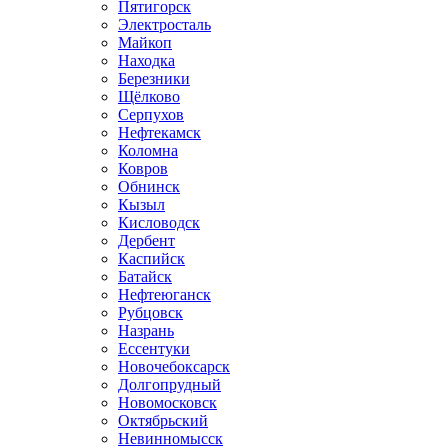
Пятигорск
Электросталь
Майкоп
Находка
Березники
Щёлково
Серпухов
Нефтекамск
Коломна
Ковров
Обнинск
Кызыл
Кисловодск
Дербент
Каспийск
Батайск
Нефтеюганск
Рубцовск
Назрань
Ессентуки
Новочебоксарск
Долгопрудный
Новомосковск
Октябрьский
Невинномысск