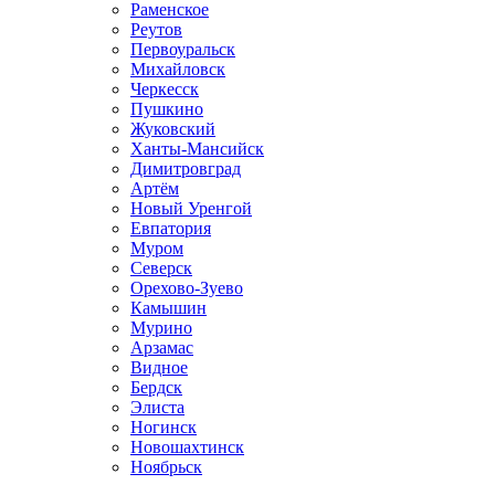
Раменское
Реутов
Первоуральск
Михайловск
Черкесск
Пушкино
Жуковский
Ханты-Мансийск
Димитровград
Артём
Новый Уренгой
Евпатория
Муром
Северск
Орехово-Зуево
Камышин
Мурино
Арзамас
Видное
Бердск
Элиста
Ногинск
Новошахтинск
Ноябрьск