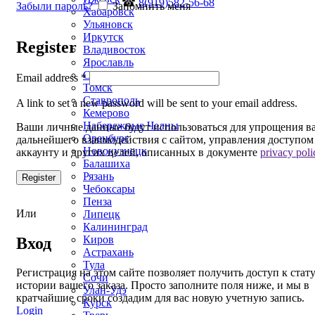
☎
8(919)582-56-68
Забыли пароль?
Запомнить меня
Хабаровск
Ульяновск
Иркутск
Register
Владивосток
Ярославль
Севастополь
Email address
*
Томск
Ставрополь
A link to set a new password will be sent to your email address.
Кемерово
Набережные Челны
Ваши личные данные будут использоваться для упрощения в
Оренбург
дальнейшего взаимодействия с сайтом, управления доступом
Новокузнецк
аккаунту и других целей, описанных в документе
privacy poli
Балашиха
Рязань
Register
Чебоксары
Пенза
Или
Липецк
Калининград
Киров
Вход
Астрахань
Тула
Регистрация на этом сайте позволяет получить доступ к стат
Сочи
истории вашего заказа. Просто заполните поля ниже, и мы в
Улан-Удэ
кратчайшие сроки создадим для вас новую учетную запись.
Курск
Login