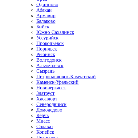
Одинцово
Абакан
Армавир
Балаково
Бийск
Южно-Сахалинск
Уссурийск
Прокопьевск
Норильск
Рыбинск
Волгодонск
Альметьевск
Сызрань
Петропавловск-Камчатский
Каменск-Уральский
Новочеркасск
Златоуст
Хасавюрт
Северодвинск
Домодедово
Керчь
Миасс
Салават
Копейск
Пятигорск