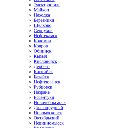
Электросталь
Майкоп
Находка
Березники
Щёлково
Серпухов
Нефтекамск
Коломна
Ковров
Обнинск
Кызыл
Кисловодск
Дербент
Каспийск
Батайск
Нефтеюганск
Рубцовск
Назрань
Ессентуки
Новочебоксарск
Долгопрудный
Новомосковск
Октябрьский
Невинномысск