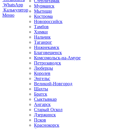
Стерлитамак
WhatsApp
Мурманск
Калькулятор
Мытищи
Меню
Кострома
Новороссийск
Тамбов
Химки
Нальчик
Таганрог
Нижнекамск
Благовещенск
Комсомольск-на-Амуре
Петрозаводск
Люберцы
Королев
Энгельс
Великий-Новгород
Шахты
Братск
Сыктывкар
Ангарск
Старый Оскол
Дзержинск
Псков
Краснокорск