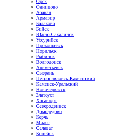
Орск
Одинцово
Абакан
Армавир
Балаково
Бийск
Южно-Сахалинск
Уссурийск
Прокопьевск
Норильск
Рыбинск
Волгодонск
Альметьевск
Сызрань
Петропавловск-Камчатский
Каменск-Уральский
Новочеркасск
Златоуст
Хасавюрт
Северодвинск
Домодедово
Керчь
Миасс
Салават
Копейск