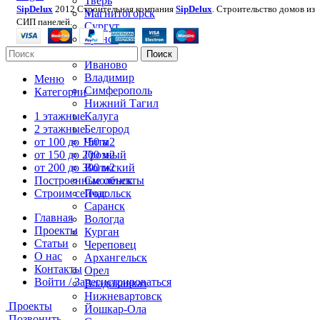
Тверь
SipDelux
2012 Строительная компания
SipDelux
. Строительство домов из
Магнитогорск
СИП панелей.
Сургут
Брянск
Якутск
Поиск
Иваново
Владимир
Меню
Симферополь
Категории
Нижний Тагил
Калуга
1 этажные
Белгород
2 этажные
Чита
от 100 до 150 м2
Грозный
от 150 до 200 м2
Волжский
от 200 до 300 м2
Смоленск
Построенные объекты
Подольск
Строим сейчас
Саранск
Главная
Вологда
Проекты
Курган
Статьи
Череповец
О нас
Архангельск
Контакты
Орел
Войти / Зарегистрироваться
Владикавказ
Нижневартовск
Проекты
Йошкар-Ола
Позвонить