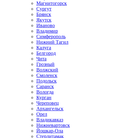
Магнитогорск
Сургут
Брянск
Якутск
Иваново
Владимир
Симферополь
Нижний Тагил
Калуга
Белгород
Чита
Грозный
Волжский
Смоленск
Подольск
Саранск
Вологда
Курган
Череповец
Архангельск
Орел
Владикавказ
Нижневартовск
Йошкар-Ола
Стерлитамак