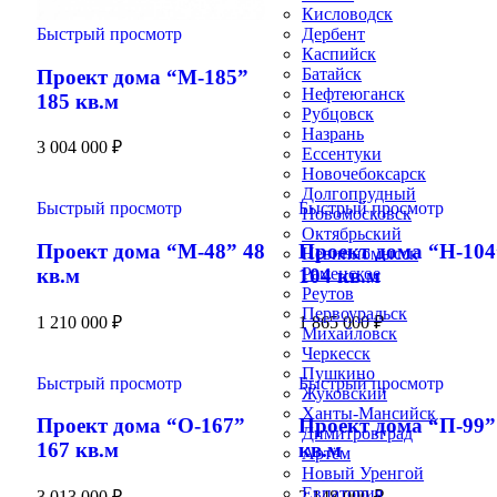
Кисловодск
Быстрый просмотр
Дербент
Каспийск
Батайск
Проект дома “М-185”
Нефтеюганск
185 кв.м
Рубцовск
Назрань
3 004 000
₽
Ессентуки
Новочебоксарск
Долгопрудный
Быстрый просмотр
Быстрый просмотр
Новомосковск
Октябрьский
Проект дома “М-48” 48
Проект дома “Н-104
Невинномысск
кв.м
104 кв.м
Раменское
Реутов
Первоуральск
1 210 000
₽
1 865 000
₽
Михайловск
Черкесск
Пушкино
Быстрый просмотр
Быстрый просмотр
Жуковский
Ханты-Мансийск
Проект дома “О-167”
Проект дома “П-99”
Димитровград
167 кв.м
кв.м
Артём
Новый Уренгой
Евпатория
3 013 000
₽
2 148 000
₽