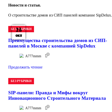
Новости и статьи.
О строительстве домов из СИП панелей компание SipDelux.
24
15
15
15
15
15
14
БЕЗ РУБРИКИ
ФЕВ
ОКТ
ОКТ
ОКТ
ОКТ
ОКТ
ОКТ
Преимущества строительства домов из СИП-
панелей в Москве с компанией SipDelux
0
A777mmm
Продолжить чтение
БЕЗ РУБРИКИ
SIP-панели: Правда и Мифы вокруг
Инновационного Строительного Материала
0
A777mmm