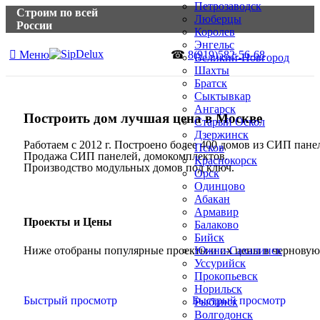
Петрозаводск
Строим по всей
Люберцы
России
Королев
Энгельс
☎
8(919)582-56-68
Меню
Великий-Новгород
Шахты
Братск
Сыктывкар
Ангарск
Построить дом лучшая цена в Москве
Старый Оскол
Дзержинск
Работаем с 2012 г. Построено более 400 домов из СИП пане
Псков
Продажа СИП панелей, домокомплектов.
Краснокорск
Производство модульных домов под ключ.
Орск
Одинцово
Абакан
Армавир
Проекты и Цены
Балаково
Бийск
Ниже отобраны популярные проекты и их цены в черновую
Южно-Сахалинск
Уссурийск
Прокопьевск
Норильск
Быстрый просмотр
Быстрый просмотр
Рыбинск
Волгодонск