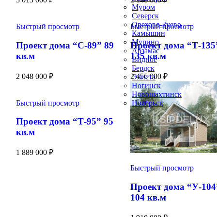
Муром
Северск
Орехово-Зуево
Быстрый просмотр
Быстрый просмотр
Камышин
Мурино
Проект дома “С-89” 89
Проект дома “Т-135
Арзамас
кв.м
135 кв.м
Видное
Бердск
2 048 000
₽
2 456 000
₽
Элиста
Ногинск
Новошахтинск
Быстрый просмотр
Ноябрьск
Проект дома “Т-95” 95
кв.м
1 889 000
₽
Быстрый просмотр
Проект дома “У-104
104 кв.м