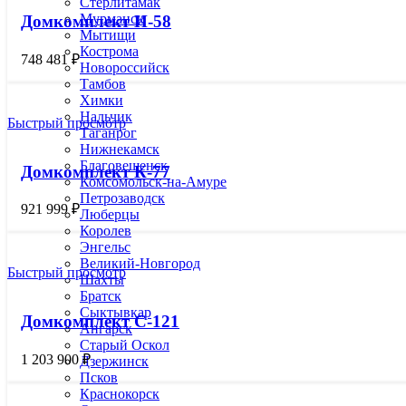
Стерлитамак
Мурманск
Домкомплект И-58
Мытищи
Кострома
748 481
₽
Новороссийск
Тамбов
Химки
Нальчик
Быстрый просмотр
Таганрог
Нижнекамск
Благовещенск
Домкомплект К-77
Комсомольск-на-Амуре
Петрозаводск
921 999
₽
Люберцы
Королев
Энгельс
Великий-Новгород
Быстрый просмотр
Шахты
Братск
Сыктывкар
Домкомплект С-121
Ангарск
Старый Оскол
1 203 900
₽
Дзержинск
Псков
Краснокорск