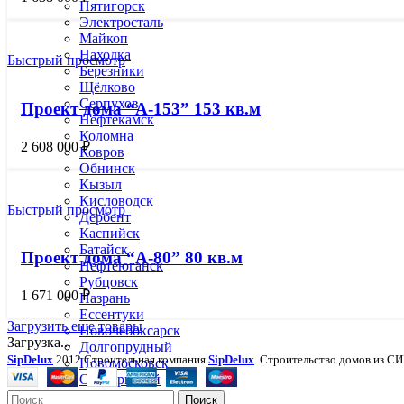
Пятигорск
Электросталь
Майкоп
Находка
Быстрый просмотр
Березники
Щёлково
Серпухов
Проект дома “А-153” 153 кв.м
Нефтекамск
Коломна
2 608 000
₽
Ковров
Обнинск
Кызыл
Кисловодск
Быстрый просмотр
Дербент
Каспийск
Батайск
Проект дома “А-80” 80 кв.м
Нефтеюганск
Рубцовск
1 671 000
₽
Назрань
Ессентуки
Загрузить еще товары
Новочебоксарск
Загрузка...
Долгопрудный
SipDelux
2012 Строительная компания
SipDelux
. Строительство домов из СИ
Новомосковск
Октябрьский
Невинномысск
Поиск