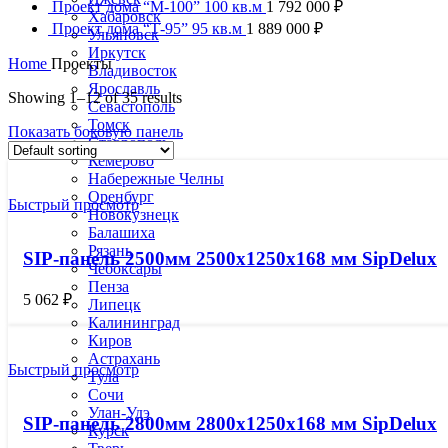
Проект дома “М-100” 100 кв.м
1 792 000
₽
Хабаровск
Проект дома “Т-95” 95 кв.м
1 889 000
₽
Ульяновск
Иркутск
Home
Проекты
Владивосток
Ярославль
Showing 1–12 of 35 results
Севастополь
Томск
Показать боковую панель
Ставрополь
Кемерово
Набережные Челны
Оренбург
Быстрый просмотр
Новокузнецк
Балашиха
Рязань
SIP-панель 2500мм 2500x1250x168 мм SipDelux
Чебоксары
Пенза
5 062
₽
Липецк
Калининград
Киров
Астрахань
Быстрый просмотр
Тула
Сочи
Улан-Удэ
SIP-панель 2800мм 2800x1250x168 мм SipDelux
Курск