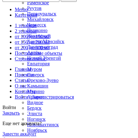
Раменское
Реутов
Меню
Первоуральск
Категории
Михайловск
Черкесск
1 этажные
Пушкино
2 этажные
Жуковский
от 100 до 150 м2
Ханты-Мансийск
от 150 до 200 м2
Димитровград
от 200 до 300 м2
Артём
Построенные объекты
Новый Уренгой
Строим сейчас
Евпатория
Муром
Главная
Северск
Проекты
Орехово-Зуево
Статьи
Камышин
О нас
Мурино
Контакты
Арзамас
Войти / Зарегистрироваться
Видное
Войти
Бердск
Закрыть
Элиста
Ногинск
Еще нет аккаунта?
Новошахтинск
Ноябрьск
Завести аккаунт