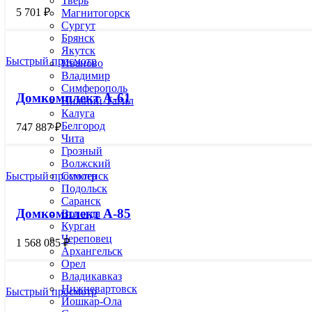
Тверь
5 701
₽
Магнитогорск
Сургут
Брянск
Якутск
Быстрый просмотр
Иваново
Владимир
Симферополь
Домкомплект А-61
Нижний Тагил
Калуга
Белгород
747 887
₽
Чита
Грозный
Волжский
Смоленск
Быстрый просмотр
Подольск
Саранск
Домкомплект А-85
Вологда
Курган
Череповец
1 568 085
₽
Архангельск
Орел
Владикавказ
Нижневартовск
Быстрый просмотр
Йошкар-Ола