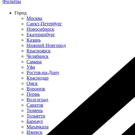
Фильтры
Строим по всей России
Город
Москва
Санкт-Петербург
Новосибирск
Екатеринбург
Казань
Нижний Новгород
Красноярск
Челябинск
Самара
Уфа
Ростов-на-Дону
Краснодар
Омск
Воронеж
Пермь
Волгоград
Саратов
Тюмень
Тольятти
Барнаул
Махачкала
Ижевск