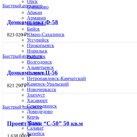
Орск
Быстрый просмотр
Одинцово
Абакан
Армавир
Домкомплект Ф-58
Балаково
Бийск
Южно-Сахалинск
823 020
₽
Уссурийск
Прокопьевск
Норильск
Быстрый просмотр
Рыбинск
Волгодонск
Альметьевск
Домкомплект Ц-56
Сызрань
Петропавловск-Камчатский
Каменск-Уральский
821 290
₽
Новочеркасск
Златоуст
Хасавюрт
Северодвинск
Быстрый просмотр
Домодедово
Керчь
Миасс
Проект Бани “С-50” 50 кв.м
Салават
Копейск
1 638 000
₽