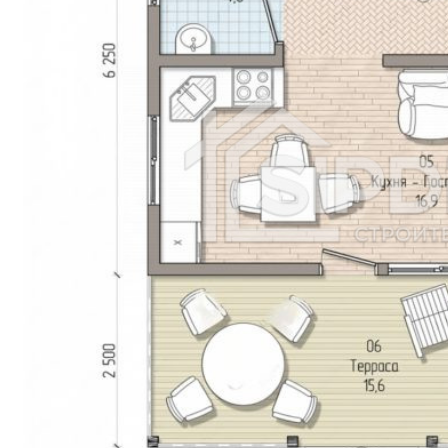
Барнаул
Махачкала
Ижевск
Хабаровск
Ульяновск
Иркутск
Владивосток
Ярославль
Севастополь
Томск
Ставрополь
Кемерово
Набережные Челны
Оренбург
Новокузнецк
Балашиха
Рязань
Чебоксары
Пенза
Липецк
Калининград
Киров
Астрахань
Тула
Сочи