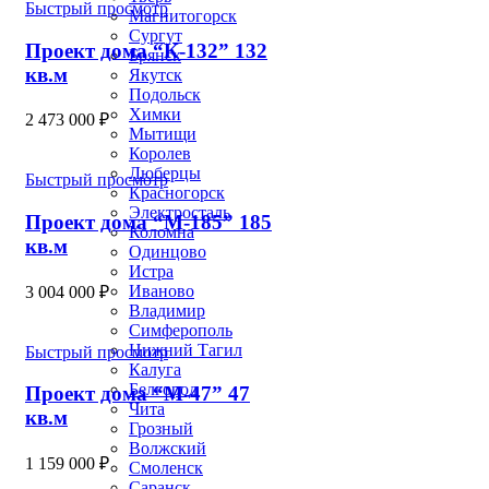
Быстрый просмотр
Магнитогорск
Сургут
Проект дома “К-132” 132
Брянск
кв.м
Якутск
Подольск
Химки
2 473 000
₽
Мытищи
Королев
Люберцы
Быстрый просмотр
Красногорск
Электросталь
Проект дома “М-185” 185
Коломна
кв.м
Одинцово
Истра
Иваново
3 004 000
₽
Владимир
Симферополь
Нижний Тагил
Быстрый просмотр
Калуга
Белгород
Проект дома “М-47” 47
Чита
кв.м
Грозный
Волжский
1 159 000
₽
Смоленск
Саранск