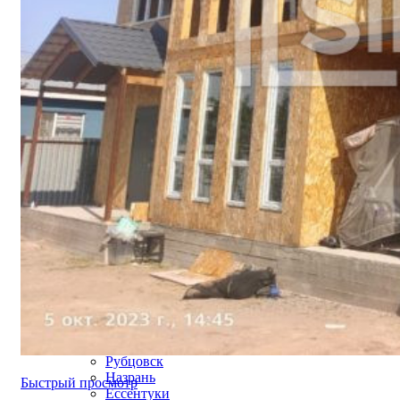
Северодвинск
Домодедово
Керчь
Миасс
Салават
Копейск
Пятигорск
Майкоп
Находка
Березники
Щёлково
Серпухов
Нефтекамск
Коломна
Ковров
Обнинск
Кызыл
Кисловодск
Дербент
Каспийск
Батайск
Нефтеюганск
Рубцовск
Назрань
Быстрый просмотр
Ессентуки