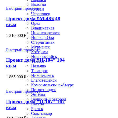
Вологда
Быстрый просмотр
Курган
Череповец
Проект дома “М-48” 48
Архангельск
Орел
кв.м
Владикавказ
Нижневартовск
1 210 000
₽
Йошкар-Ола
Стерлитамак
Мурманск
Быстрый просмотр
Кострома
Новороссийск
Проект дома “Н-104” 104
Тамбов
кв.м
Нальчик
Таганрог
Нижнекамск
1 865 000
₽
Благовещенск
Комсомольск-на-Амуре
Петрозаводск
Быстрый просмотр
Энгельс
Великий-Новгород
Проект дома “О-167” 167
Шахты
кв.м
Братск
Сыктывкар