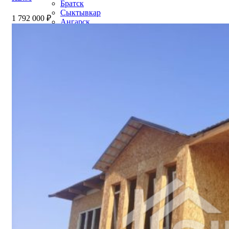
Братск
Сыктывкар
1 792 000
₽
Ангарск
Старый Оскол
Дзержинск
Псков
Краснокорск
Орск
Абакан
Армавир
Балаково
Бийск
Южно-Сахалинск
Уссурийск
Прокопьевск
Норильск
Рыбинск
Волгодонск
Альметьевск
Сызрань
Петропавловск-Камчатский
Каменск-Уральский
Новочеркасск
Златоуст
Хасавюрт