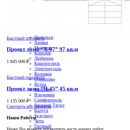
Улан-Удэ
Курск
Тверь
Магнитогорск
Сургут
Брянск
Якутск
Подольск
Быстрый просмотр
Химки
Мытищи
Проект дома “Х-97” 97 кв.м
Королев
Люберцы
1 845 000
₽
Красногорск
Электросталь
Коломна
Быстрый просмотр
Одинцово
Истра
Проект дома “Ч-45” 45 кв.м
Иваново
Владимир
Симферополь
1 135 000
₽
Нижний Тагил
Смотреть все проекты
Калуга
Белгород
Наши Работы
Чита
Грозный
Ниже Вы можите посмотреть часть наших работ.