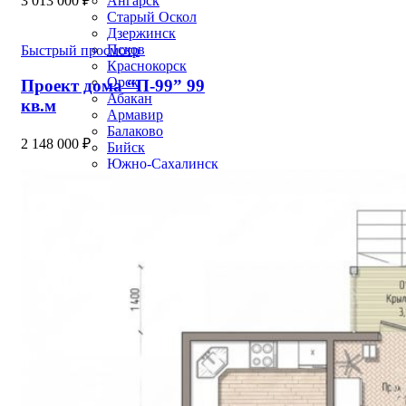
Ангарск
3 013 000
₽
Старый Оскол
Дзержинск
Псков
Быстрый просмотр
Краснокорск
Орск
Проект дома “П-99” 99
Абакан
кв.м
Армавир
Балаково
2 148 000
₽
Бийск
Южно-Сахалинск
Уссурийск
Прокопьевск
Норильск
Рыбинск
Волгодонск
Альметьевск
Сызрань
Петропавловск-Камчатский
Каменск-Уральский
Новочеркасск
Златоуст
Хасавюрт
Северодвинск
Домодедово