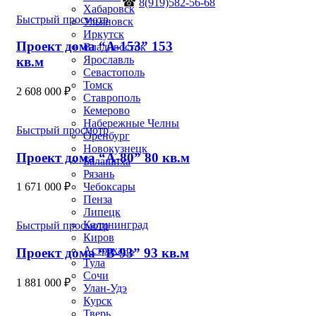
☎
8(919)582-56-68
Хабаровск
Быстрый просмотр
Ульяновск
Иркутск
Проект дома “А-153” 153
Владивосток
Ярославль
кв.м
Севастополь
Томск
2 608 000
₽
Ставрополь
Кемерово
Набережные Челны
Быстрый просмотр
Оренбург
Новокузнецк
Проект дома “А-80” 80 кв.м
Балашиха
Рязань
Чебоксары
1 671 000
₽
Пенза
Липецк
Калининград
Быстрый просмотр
Киров
Астрахань
Проект дома “В-93” 93 кв.м
Тула
Сочи
1 881 000
₽
Улан-Удэ
Курск
Тверь