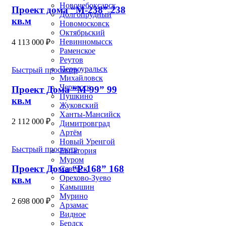
Новочебоксарск
Проект дома “М-238” 238
Долгопрудный
кв.м
Новомосковск
Октябрьский
Невинномысск
4 113 000
₽
Раменское
Реутов
Первоуральск
Быстрый просмотр
Михайловск
Черкесск
Проект Дома “М-99” 99
Пушкино
кв.м
Жуковский
Ханты-Мансийск
2 112 000
₽
Димитровград
Артём
Новый Уренгой
Быстрый просмотр
Евпатория
Муром
Проект Дома “Р-168” 168
Северск
Орехово-Зуево
кв.м
Камышин
Мурино
2 698 000
₽
Арзамас
Видное
Бердск