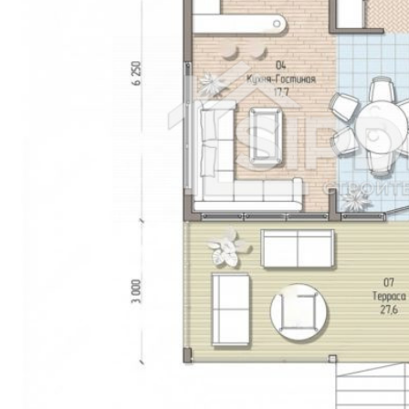
Керчь
Миасс
Салават
Копейск
Пятигорск
Майкоп
Находка
Березники
Щёлково
Серпухов
Нефтекамск
Коломна
Ковров
Обнинск
Кызыл
Кисловодск
Дербент
Каспийск
Батайск
Нефтеюганск
Рубцовск
Назрань
Ессентуки
Новочебоксарск
Долгопрудный