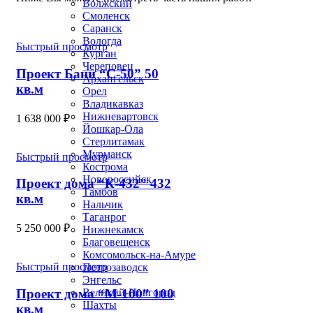
Волжский
Смоленск
Саранск
Вологда
Быстрый просмотр
Курган
Череповец
Проект Бани “С-50” 50
Архангельск
кв.м
Орел
Владикавказ
Нижневартовск
1 638 000
₽
Йошкар-Ола
Стерлитамак
Мурманск
Быстрый просмотр
Кострома
Новороссийск
Проект дома “К-432” 432
Тамбов
кв.м
Нальчик
Таганрог
5 250 000
₽
Нижнекамск
Благовещенск
Комсомольск-на-Амуре
Быстрый просмотр
Петрозаводск
Энгельс
Проект дома “М-100” 100
Великий-Новгород
Шахты
кв.м