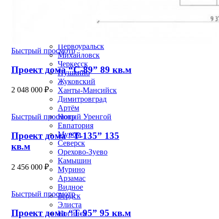
Новомосковск
Октябрьский
Невинномысск
Раменское
Реутов
Первоуральск
Быстрый просмотр
Михайловск
Черкесск
Проект дома “С-89” 89 кв.м
Пушкино
Жуковский
2 048 000
₽
Ханты-Мансийск
Димитровград
Артём
Новый Уренгой
Быстрый просмотр
Евпатория
Муром
Проект дома “Т-135” 135
Северск
кв.м
Орехово-Зуево
Камышин
2 456 000
₽
Мурино
Арзамас
Видное
Быстрый просмотр
Бердск
Элиста
Проект дома “Т-95” 95 кв.м
Ногинск