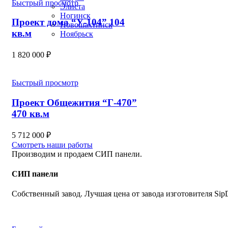
Быстрый просмотр
Элиста
Ногинск
Проект дома “У-104” 104
Новошахтинск
кв.м
Ноябрьск
1 820 000
₽
Быстрый просмотр
Проект Общежития “Г-470”
470 кв.м
5 712 000
₽
Смотреть наши работы
Производим и продаем СИП панели.
СИП панели
Собственный завод. Лучшая цена от завода изготовителя Sip