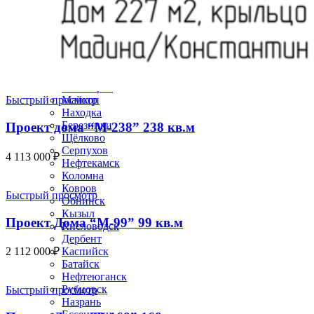
Северодвинск
Домодедово
Керчь
Миасс
Салават
Копейск
Пятигорск
Майкоп
Быстрый просмотр
Находка
Березники
Проект дома “М-238” 238 кв.м
Щёлково
Серпухов
4 113 000
₽
Нефтекамск
Коломна
Ковров
Быстрый просмотр
Обнинск
Кызыл
Проект Дома “М-99” 99 кв.м
Кисловодск
Дербент
Каспийск
2 112 000
₽
Батайск
Нефтеюганск
Рубцовск
Быстрый просмотр
Назрань