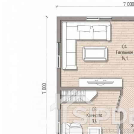
Керчь
Миасс
Салават
Копейск
Пятигорск
Майкоп
Находка
Березники
Щёлково
Серпухов
Нефтекамск
Коломна
Ковров
Обнинск
Кызыл
Кисловодск
Дербент
Каспийск
Батайск
Нефтеюганск
Рубцовск
Назрань
Ессентуки
Новочебоксарск
Долгопрудный