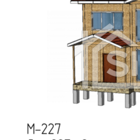
Братск
Сыктывкар
Ангарск
Старый Оскол
Дзержинск
Псков
Краснокорск
Орск
Абакан
Армавир
Балаково
Бийск
Южно-Сахалинск
Уссурийск
Прокопьевск
Норильск
Рыбинск
Волгодонск
Альметьевск
Сызрань
Петропавловск-Камчатский
Каменск-Уральский
Новочеркасск
Златоуст
Хасавюрт