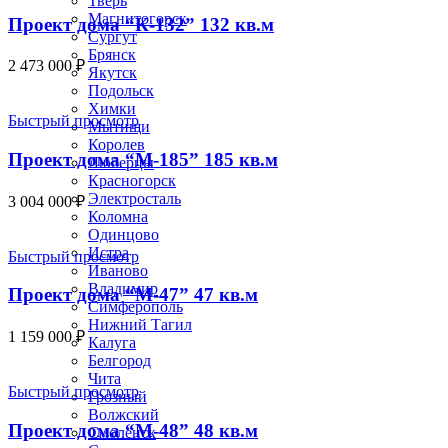
Тверь
Магнитогорск
Проект дома “К-132” 132 кв.м
Сургут
Брянск
2 473 000
₽
Якутск
Подольск
Химки
Быстрый просмотр
Мытищи
Королев
Проект дома “М-185” 185 кв.м
Люберцы
Красногорск
Электросталь
3 004 000
₽
Коломна
Одинцово
Истра
Быстрый просмотр
Иваново
Владимир
Проект дома “М-47” 47 кв.м
Симферополь
Нижний Тагил
1 159 000
₽
Калуга
Белгород
Чита
Быстрый просмотр
Грозный
Волжский
Проект дома “М-48” 48 кв.м
Смоленск