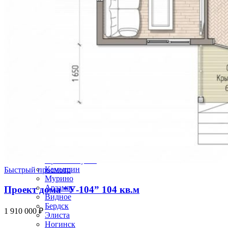
Новомосковск
Октябрьский
Невинномысск
Раменское
Реутов
Первоуральск
Михайловск
Черкесск
Пушкино
Жуковский
Ханты-Мансийск
Димитровград
Артём
Новый Уренгой
Евпатория
Муром
Северск
Орехово-Зуево
Камышин
Быстрый просмотр
Мурино
Арзамас
Проект дома “У-104” 104 кв.м
Видное
Бердск
1 910 000
₽
Элиста
Ногинск