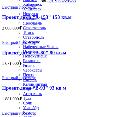
☎
8(919)582-56-68
Хабаровск
Быстрый просмотр
Ульяновск
Иркутск
Проект дома “А-153” 153 кв.м
Владивосток
Ярославль
Севастополь
2 608 000
₽
Томск
Ставрополь
Кемерово
Быстрый просмотр
Набережные Челны
Оренбург
Проект дома “А-80” 80 кв.м
Новокузнецк
Балашиха
1 671 000
₽
Рязань
Чебоксары
Пенза
Быстрый просмотр
Липецк
Калининград
Проект дома “В-93” 93 кв.м
Киров
Астрахань
Тула
1 881 000
₽
Сочи
Улан-Удэ
Курск
Быстрый просмотр