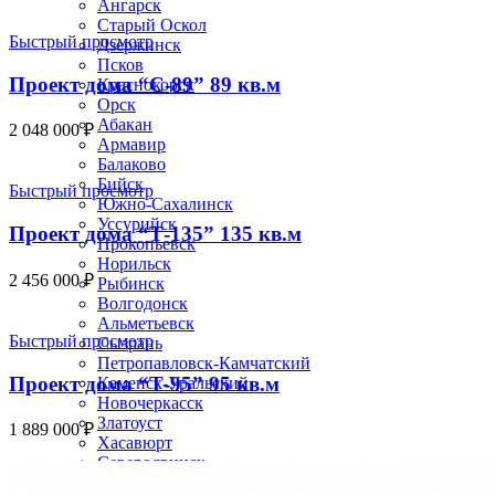
Ангарск
Старый Оскол
Быстрый просмотр
Дзержинск
Псков
Проект дома “С-89” 89 кв.м
Краснокорск
Орск
Абакан
2 048 000
₽
Армавир
Балаково
Бийск
Быстрый просмотр
Южно-Сахалинск
Уссурийск
Проект дома “Т-135” 135 кв.м
Прокопьевск
Норильск
2 456 000
₽
Рыбинск
Волгодонск
Альметьевск
Быстрый просмотр
Сызрань
Петропавловск-Камчатский
Проект дома “Т-95” 95 кв.м
Каменск-Уральский
Новочеркасск
Златоуст
1 889 000
₽
Хасавюрт
Северодвинск
Домодедово