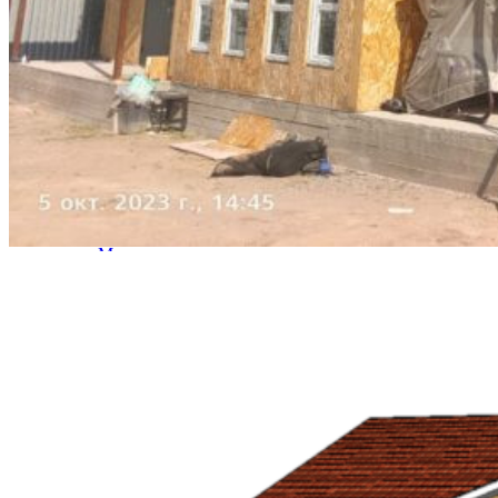
Волжский
Смоленск
Саранск
Вологда
Курган
Череповец
Архангельск
Орел
Владикавказ
Нижневартовск
Йошкар-Ола
Стерлитамак
Мурманск
Кострома
Новороссийск
Тамбов
Нальчик
Таганрог
Нижнекамск
Благовещенск
Комсомольск-на-Амуре
Петрозаводск
Энгельс
Великий-Новгород
Шахты