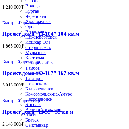
Саранск
Вологда
1 210 000
₽
Курган
Череповец
Архангельск
Быстрый просмотр
Орел
Владикавказ
Проект дома “Н-104” 104 кв.м
Нижневартовск
Йошкар-Ола
1 865 000
₽
Стерлитамак
Мурманск
Кострома
Быстрый просмотр
Новороссийск
Тамбов
Проект дома “О-167” 167 кв.м
Нальчик
Таганрог
Нижнекамск
3 013 000
₽
Благовещенск
Комсомольск-на-Амуре
Петрозаводск
Быстрый просмотр
Энгельс
Великий-Новгород
Проект дома “П-99” 99 кв.м
Шахты
Братск
2 148 000
₽
Сыктывкар