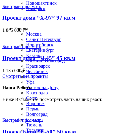
Новошахтинск
Быстрый просмотр
Ноябрьск
Проект дома “Х-97” 97 кв.м
Строим по всей России
Города
1 845 000
₽
Москва
Санкт-Петербург
Новосибирск
Быстрый просмотр
Екатеринбург
Казань
Проект дома “Ч-45” 45 кв.м
Нижний Новгород
Красноярск
1 135 000
₽
Челябинск
Смотреть все проекты
Самара
Уфа
Ростов-на-Дону
Наши Работы
Краснодар
Омск
Ниже Вы можите посмотреть часть наших работ.
Воронеж
Пермь
Волгоград
Саратов
Быстрый просмотр
Тюмень
Тольятти
Проект Бани “С-50” 50 кв.м