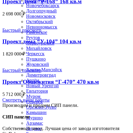
Ессентуки
Проект Дома “Р-168” 168 кв.м
Новочебоксарск
Долгопрудный
2 698 000
₽
Новомосковск
Октябрьский
Невинномысск
Быстрый просмотр
Раменское
Реутов
Проект дома “У-104” 104 кв.м
Первоуральск
Михайловск
Черкесск
1 820 000
₽
Пушкино
Жуковский
Ханты-Мансийск
Быстрый просмотр
Димитровград
Артём
Проект Общежития “Г-470” 470 кв.м
Новый Уренгой
Евпатория
5 712 000
₽
Муром
Смотреть наши работы
Северск
Производим и продаем СИП панели.
Орехово-Зуево
Камышин
СИП панели
Мурино
Арзамас
Видное
Собственный завод. Лучшая цена от завода изготовителя