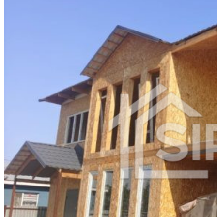
Улан-Удэ
Курск
Тверь
Магнитогорск
Сургут
Брянск
Якутск
Подольск
Химки
Мытищи
Королев
Люберцы
Красногорск
Электросталь
Коломна
Одинцово
Истра
Иваново
Владимир
Симферополь
Нижний Тагил
Калуга
Белгород
Чита
Грозный