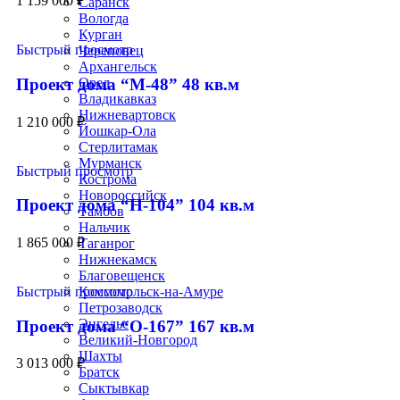
1 159 000
₽
Саранск
Вологда
Курган
Быстрый просмотр
Череповец
Архангельск
Проект дома “М-48” 48 кв.м
Орел
Владикавказ
Нижневартовск
1 210 000
₽
Йошкар-Ола
Стерлитамак
Мурманск
Быстрый просмотр
Кострома
Новороссийск
Проект дома “Н-104” 104 кв.м
Тамбов
Нальчик
1 865 000
₽
Таганрог
Нижнекамск
Благовещенск
Комсомольск-на-Амуре
Быстрый просмотр
Петрозаводск
Энгельс
Проект дома “О-167” 167 кв.м
Великий-Новгород
Шахты
3 013 000
₽
Братск
Сыктывкар