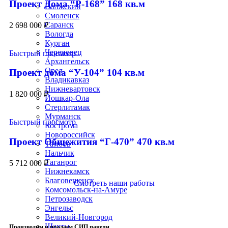
Проект Дома “Р-168” 168 кв.м
Волжский
Смоленск
Саранск
2 698 000
₽
Вологда
Курган
Череповец
Быстрый просмотр
Архангельск
Орел
Проект дома “У-104” 104 кв.м
Владикавказ
Нижневартовск
1 820 000
₽
Йошкар-Ола
Стерлитамак
Мурманск
Быстрый просмотр
Кострома
Новороссийск
Проект Общежития “Г-470” 470 кв.м
Тамбов
Нальчик
Таганрог
5 712 000
₽
Нижнекамск
Благовещенск
Смотреть наши работы
Комсомольск-на-Амуре
Петрозаводск
Энгельс
Великий-Новгород
Шахты
Производим и продаем СИП панели.