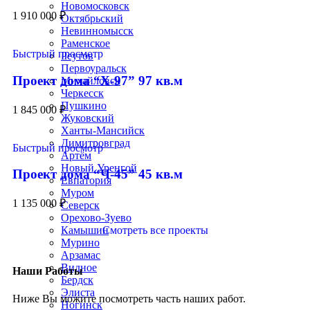
Новомосковск
1 910 000
₽
Октябрьский
Невинномысск
Раменское
Быстрый просмотр
Реутов
Первоуральск
Проект дома “Х-97” 97 кв.м
Михайловск
Черкесск
Пушкино
1 845 000
₽
Жуковский
Ханты-Мансийск
Димитровград
Быстрый просмотр
Артём
Новый Уренгой
Проект дома “Ч-45” 45 кв.м
Евпатория
Муром
1 135 000
₽
Северск
Орехово-Зуево
Камышин
Смотреть все проекты
Мурино
Арзамас
Видное
Наши Работы
Бердск
Элиста
Ниже Вы можите посмотреть часть наших работ.
Ногинск