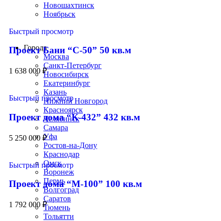
Новошахтинск
Ноябрьск
Строим по всей России
Быстрый просмотр
Города
Проект Бани “С-50” 50 кв.м
Москва
Санкт-Петербург
1 638 000
₽
Новосибирск
Екатеринбург
Казань
Быстрый просмотр
Нижний Новгород
Красноярск
Проект дома “К-432” 432 кв.м
Челябинск
Самара
Уфа
5 250 000
₽
Ростов-на-Дону
Краснодар
Омск
Быстрый просмотр
Воронеж
Пермь
Проект дома “М-100” 100 кв.м
Волгоград
Саратов
1 792 000
₽
Тюмень
Тольятти