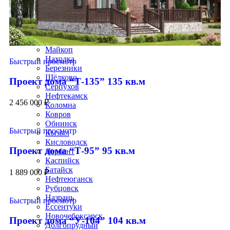
Керчь
Миасс
Салават
Копейск
Пятигорск
Майкоп
Находка
Быстрый просмотр
Березники
Щёлково
Проект дома “Т-135” 135 кв.м
Серпухов
Нефтекамск
2 456 000
₽
Коломна
Ковров
Обнинск
Быстрый просмотр
Кызыл
Кисловодск
Проект дома “Т-95” 95 кв.м
Дербент
Каспийск
Батайск
1 889 000
₽
Нефтеюганск
Рубцовск
Назрань
Быстрый просмотр
Ессентуки
Новочебоксарск
Проект дома “У-104” 104 кв.м
Долгопрудный