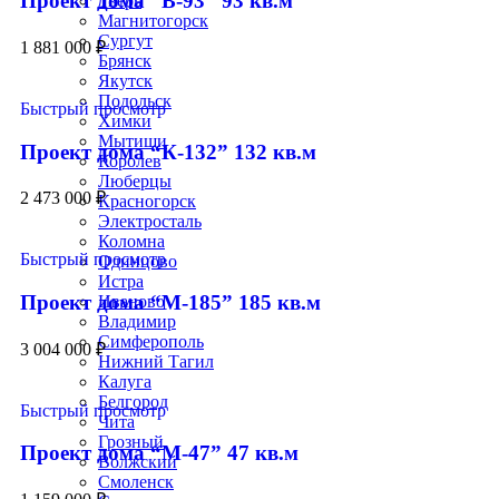
Проект дома “В-93” 93 кв.м
Тверь
Магнитогорск
Сургут
1 881 000
₽
Брянск
Якутск
Подольск
Быстрый просмотр
Химки
Мытищи
Проект дома “К-132” 132 кв.м
Королев
Люберцы
2 473 000
₽
Красногорск
Электросталь
Коломна
Быстрый просмотр
Одинцово
Истра
Проект дома “М-185” 185 кв.м
Иваново
Владимир
Симферополь
3 004 000
₽
Нижний Тагил
Калуга
Белгород
Быстрый просмотр
Чита
Грозный
Проект дома “М-47” 47 кв.м
Волжский
Смоленск