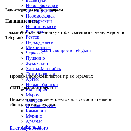
Ессентуки
Новочебоксарск
Рады ответить на все Ваши вопросы.
Долгопрудный
Новомосковск
Напишите нам
Октябрьский
Невинномысск
Раменское
Нажмите ниже на кнопку чтобы связаться с менеджером по
Реутов
Telegram
Первоуральск
Михайловск
Задать вопрос в Telegram
Черкесск
Пушкино
Жуковский
Ханты-Мансийск
Димитровград
Продажа домокомплектов пр-во SipDelux
Артём
Новый Уренгой
СИП домокомплекты
Евпатория
Муром
Ниже каталог домкомплектов для самостоятельной
Северск
сборки по инструкции.
Орехово-Зуево
Камышин
Мурино
Арзамас
Видное
Быстрый просмотр