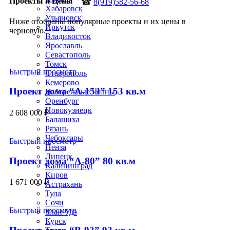
Проекты и Цены
☎
8(919)582-56-68
Хабаровск
Ульяновск
Ниже отобраны популярные проекты и их цены в
Иркутск
черновую.
Владивосток
Ярославль
Севастополь
Томск
Быстрый просмотр
Ставрополь
Кемерово
Проект дома “А-153” 153 кв.м
Набережные Челны
Оренбург
Новокузнецк
2 608 000
₽
Балашиха
Рязань
Чебоксары
Быстрый просмотр
Пенза
Липецк
Проект дома “А-80” 80 кв.м
Калининград
Киров
1 671 000
₽
Астрахань
Тула
Сочи
Быстрый просмотр
Улан-Удэ
Курск