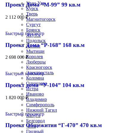
Улан-Удэ
Проект Дома “М-99” 99 кв.м
Курск
Тверь
2 112 000
₽
Магнитогорск
Сургут
Брянск
Быстрый просмотр
Якутск
Подольск
Проект Дома “Р-168” 168 кв.м
Химки
Мытищи
Королев
2 698 000
₽
Люберцы
Красногорск
Электросталь
Быстрый просмотр
Коломна
Одинцово
Проект дома “У-104” 104 кв.м
Истра
Иваново
1 820 000
₽
Владимир
Симферополь
Нижний Тагил
Быстрый просмотр
Калуга
Белгород
Проект Общежития “Г-470” 470 кв.м
Чита
Грозный