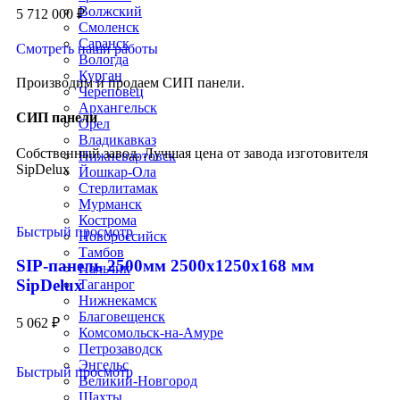
Волжский
5 712 000
₽
Смоленск
Саранск
Смотреть наши работы
Вологда
Курган
Производим и продаем СИП панели.
Череповец
Архангельск
СИП панели
Орел
Владикавказ
Собственный завод. Лучшая цена от завода изготовителя
Нижневартовск
SipDelux
Йошкар-Ола
Стерлитамак
Мурманск
Кострома
Быстрый просмотр
Новороссийск
Тамбов
SIP-панель 2500мм 2500x1250x168 мм
Нальчик
SipDelux
Таганрог
Нижнекамск
Благовещенск
5 062
₽
Комсомольск-на-Амуре
Петрозаводск
Энгельс
Быстрый просмотр
Великий-Новгород
Шахты