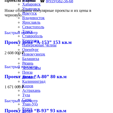
Проекты и Цены
☎
8(919)582-56-68
Хабаровск
Ульяновск
Ниже отобраны популярные проекты и их цены в
Иркутск
черновую.
Владивосток
Ярославль
Севастополь
Томск
Быстрый просмотр
Ставрополь
Кемерово
Проект дома “А-153” 153 кв.м
Набережные Челны
Оренбург
2 608 000
₽
Новокузнецк
Балашиха
Рязань
Быстрый просмотр
Чебоксары
Пенза
Проект дома “А-80” 80 кв.м
Липецк
Калининград
Киров
1 671 000
₽
Астрахань
Тула
Сочи
Быстрый просмотр
Улан-Удэ
Курск
Проект дома “В-93” 93 кв.м