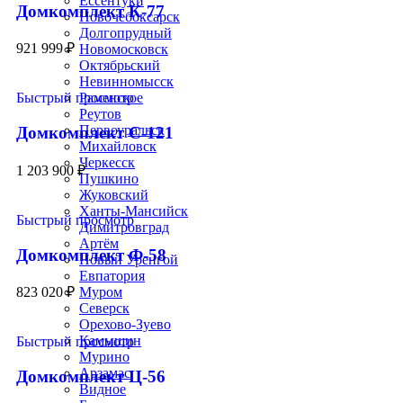
Ессентуки
Домкомплект К-77
Новочебоксарск
Долгопрудный
921 999
₽
Новомосковск
Октябрьский
Невинномысск
Раменское
Быстрый просмотр
Реутов
Первоуральск
Домкомплект С-121
Михайловск
Черкесск
1 203 900
₽
Пушкино
Жуковский
Ханты-Мансийск
Быстрый просмотр
Димитровград
Артём
Домкомплект Ф-58
Новый Уренгой
Евпатория
Муром
823 020
₽
Северск
Орехово-Зуево
Камышин
Быстрый просмотр
Мурино
Арзамас
Домкомплект Ц-56
Видное