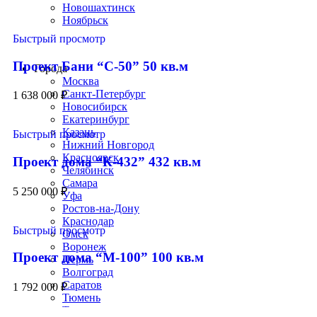
Новошахтинск
Ноябрьск
Быстрый просмотр
Строим по всей России
Проект Бани “С-50” 50 кв.м
Города
Москва
Санкт-Петербург
1 638 000
₽
Новосибирск
Екатеринбург
Казань
Быстрый просмотр
Нижний Новгород
Красноярск
Проект дома “К-432” 432 кв.м
Челябинск
Самара
5 250 000
₽
Уфа
Ростов-на-Дону
Краснодар
Быстрый просмотр
Омск
Воронеж
Проект дома “М-100” 100 кв.м
Пермь
Волгоград
Саратов
1 792 000
₽
Тюмень
Тольятти