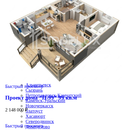
Ангарск
Старый Оскол
Дзержинск
Псков
Краснокорск
Орск
Абакан
Армавир
Балаково
Бийск
Южно-Сахалинск
Уссурийск
Прокопьевск
Норильск
Рыбинск
Волгодонск
Альметьевск
Быстрый просмотр
Сызрань
Петропавловск-Камчатский
Проект дома “П-99” 99 кв.м
Каменск-Уральский
Новочеркасск
2 148 000
₽
Златоуст
Хасавюрт
Северодвинск
Быстрый просмотр
Домодедово