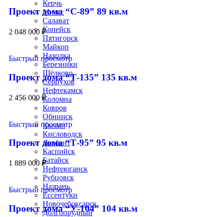
Керчь
Проект дома “С-89” 89 кв.м
Миасс
Салават
Копейск
2 048 000
₽
Пятигорск
Майкоп
Находка
Быстрый просмотр
Березники
Щёлково
Проект дома “Т-135” 135 кв.м
Серпухов
Нефтекамск
2 456 000
₽
Коломна
Ковров
Обнинск
Быстрый просмотр
Кызыл
Кисловодск
Проект дома “Т-95” 95 кв.м
Дербент
Каспийск
Батайск
1 889 000
₽
Нефтеюганск
Рубцовск
Назрань
Быстрый просмотр
Ессентуки
Новочебоксарск
Проект дома “У-104” 104 кв.м
Долгопрудный