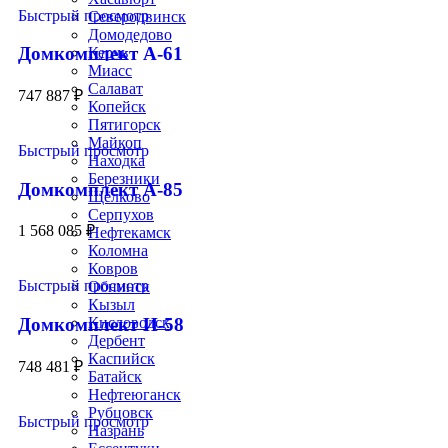
Быстрый просмотр
Северодвинск
Домодедово
Домкомплект А-61
Керчь
Миасс
Салават
747 887
₽
Копейск
Пятигорск
Майкоп
Быстрый просмотр
Находка
Березники
Домкомплект А-85
Щёлково
Серпухов
1 568 085
₽
Нефтекамск
Коломна
Ковров
Быстрый просмотр
Обнинск
Кызыл
Кисловодск
Домкомплект И-58
Дербент
Каспийск
748 481
₽
Батайск
Нефтеюганск
Рубцовск
Быстрый просмотр
Назрань