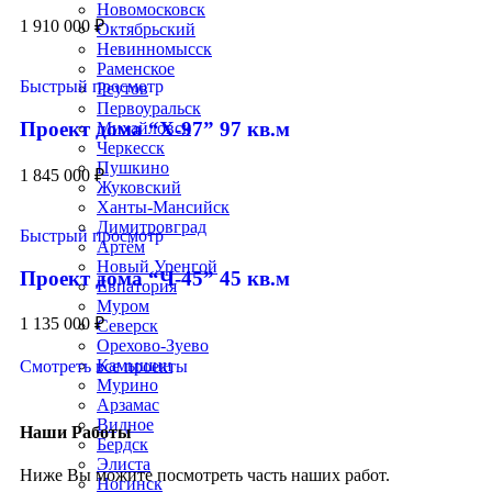
Новомосковск
1 910 000
₽
Октябрьский
Невинномысск
Раменское
Быстрый просмотр
Реутов
Первоуральск
Проект дома “Х-97” 97 кв.м
Михайловск
Черкесск
Пушкино
1 845 000
₽
Жуковский
Ханты-Мансийск
Димитровград
Быстрый просмотр
Артём
Новый Уренгой
Проект дома “Ч-45” 45 кв.м
Евпатория
Муром
1 135 000
₽
Северск
Орехово-Зуево
Камышин
Смотреть все проекты
Мурино
Арзамас
Видное
Наши Работы
Бердск
Элиста
Ниже Вы можите посмотреть часть наших работ.
Ногинск