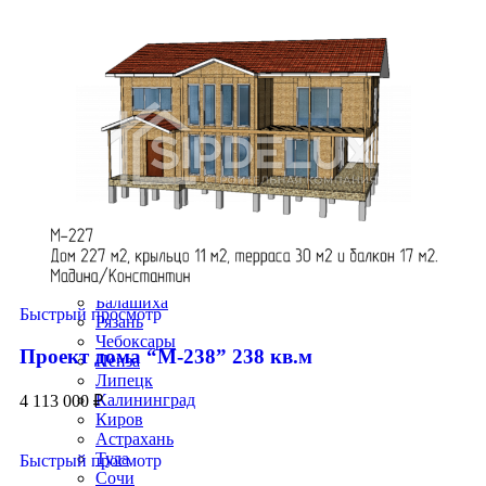
Барнаул
Махачкала
Ижевск
Хабаровск
Ульяновск
Иркутск
Владивосток
Ярославль
Севастополь
Томск
Ставрополь
Кемерово
Набережные Челны
Оренбург
Новокузнецк
Балашиха
Быстрый просмотр
Рязань
Чебоксары
Проект дома “М-238” 238 кв.м
Пенза
Липецк
Калининград
4 113 000
₽
Киров
Астрахань
Тула
Быстрый просмотр
Сочи