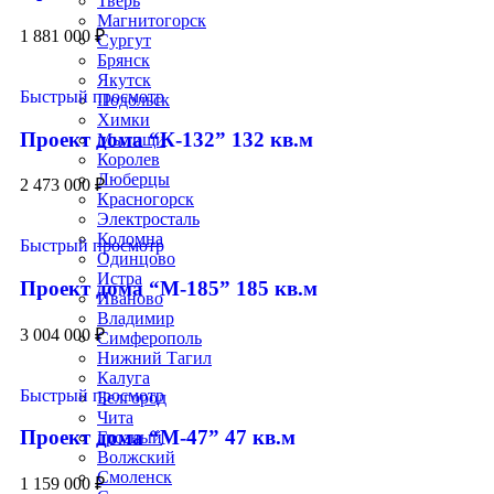
Тверь
Магнитогорск
1 881 000
₽
Сургут
Брянск
Якутск
Быстрый просмотр
Подольск
Химки
Проект дома “К-132” 132 кв.м
Мытищи
Королев
Люберцы
2 473 000
₽
Красногорск
Электросталь
Коломна
Быстрый просмотр
Одинцово
Истра
Проект дома “М-185” 185 кв.м
Иваново
Владимир
3 004 000
₽
Симферополь
Нижний Тагил
Калуга
Быстрый просмотр
Белгород
Чита
Проект дома “М-47” 47 кв.м
Грозный
Волжский
Смоленск
1 159 000
₽