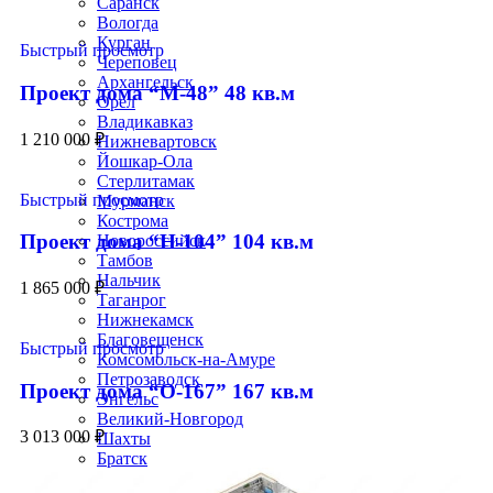
Саранск
Вологда
Курган
Быстрый просмотр
Череповец
Архангельск
Проект дома “М-48” 48 кв.м
Орел
Владикавказ
1 210 000
₽
Нижневартовск
Йошкар-Ола
Стерлитамак
Быстрый просмотр
Мурманск
Кострома
Проект дома “Н-104” 104 кв.м
Новороссийск
Тамбов
Нальчик
1 865 000
₽
Таганрог
Нижнекамск
Благовещенск
Быстрый просмотр
Комсомольск-на-Амуре
Петрозаводск
Проект дома “О-167” 167 кв.м
Энгельс
Великий-Новгород
3 013 000
₽
Шахты
Братск
Сыктывкар