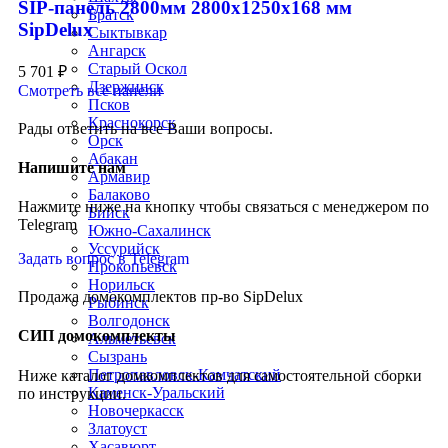
SIP-панель 2800мм 2800x1250x168 мм
Братск
SipDelux
Сыктывкар
Ангарск
Старый Оскол
5 701
₽
Дзержинск
Смотреть все панели
Псков
Краснокорск
Рады ответить на все Ваши вопросы.
Орск
Абакан
Напишите нам
Армавир
Балаково
Нажмите ниже на кнопку чтобы связаться с менеджером по
Бийск
Telegram
Южно-Сахалинск
Уссурийск
Задать вопрос в Telegram
Прокопьевск
Норильск
Продажа домокомплектов пр-во SipDelux
Рыбинск
Волгодонск
СИП домокомплекты
Альметьевск
Сызрань
Петропавловск-Камчатский
Ниже каталог домкомплектов для самостоятельной сборки
Каменск-Уральский
по инструкции.
Новочеркасск
Златоуст
Хасавюрт