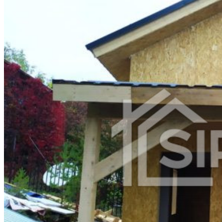
Магнитогорск
Сургут
Брянск
Якутск
Иваново
Владимир
Симферополь
Нижний Тагил
Калуга
Белгород
Чита
Грозный
Волжский
Смоленск
Подольск
Саранск
Вологда
Курган
Череповец
Архангельск
Орел
Владикавказ
Нижневартовск
Йошкар-Ола
Стерлитамак