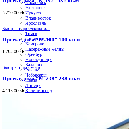
Проект дома “К-432” 432 кв.м
Хабаровск
Ульяновск
5 250 000
₽
Иркутск
Владивосток
Ярославль
Быстрый просмотр
Севастополь
Томск
Ставрополь
Проект дома “М-100” 100 кв.м
Кемерово
Набережные Челны
1 792 000
₽
Оренбург
Новокузнецк
Балашиха
Быстрый просмотр
Рязань
Чебоксары
Проект дома “М-238” 238 кв.м
Пенза
Липецк
4 113 000
₽
Калининград
Киров
Астрахань
Тула
Сочи
Улан-Удэ
Курск
Тверь