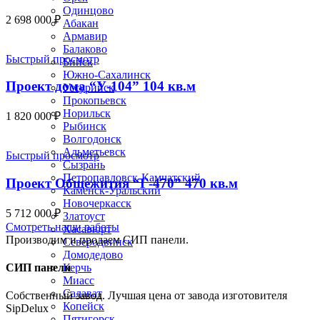
Одинцово
2 698 000
₽
Абакан
Армавир
Балаково
Быстрый просмотр
Бийск
Южно-Сахалинск
Проект дома “У-104” 104 кв.м
Уссурийск
Прокопьевск
Норильск
1 820 000
₽
Рыбинск
Волгодонск
Альметьевск
Быстрый просмотр
Сызрань
Петропавловск-Камчатский
Проект Общежития “Г-470” 470 кв.м
Каменск-Уральский
Новочеркасск
5 712 000
₽
Златоуст
Смотреть наши работы
Хасавюрт
Производим и продаем СИП панели.
Северодвинск
Домодедово
СИП панели
Керчь
Миасс
Салават
Собственный завод. Лучшая цена от завода изготовителя
Копейск
SipDelux
Пятигорск