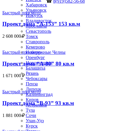
☎
8(919)582-56-68
Хабаровск
Ульяновск
Быстрый просмотр
Иркутск
Владивосток
Проект дома “А-153” 153 кв.м
Ярославль
Севастополь
2 608 000
₽
Томск
Ставрополь
Кемерово
Быстрый просмотр
Набережные Челны
Оренбург
Новокузнецк
Проект дома “А-80” 80 кв.м
Балашиха
Рязань
1 671 000
₽
Чебоксары
Пенза
Липецк
Быстрый просмотр
Калининград
Киров
Проект дома “В-93” 93 кв.м
Астрахань
Тула
1 881 000
₽
Сочи
Улан-Удэ
Курск