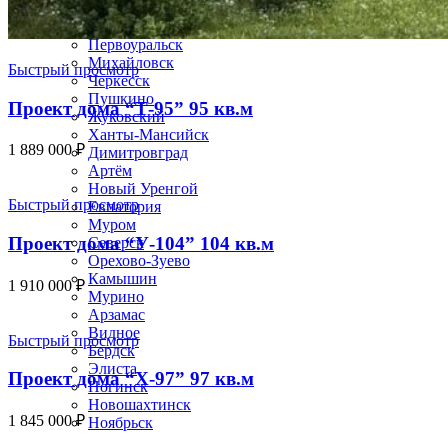
Раменское
Реутов
Первоуральск
Михайловск
Быстрый просмотр
Черкесск
Пушкино
Проект дома “Т-95” 95 кв.м
Жуковский
Ханты-Мансийск
1 889 000
₽
Димитровград
Артём
Новый Уренгой
Быстрый просмотр
Евпатория
Муром
Проект дома “У-104” 104 кв.м
Северск
Орехово-Зуево
Камышин
1 910 000
₽
Мурино
Арзамас
Видное
Быстрый просмотр
Бердск
Элиста
Проект дома “Х-97” 97 кв.м
Ногинск
Новошахтинск
1 845 000
₽
Ноябрьск