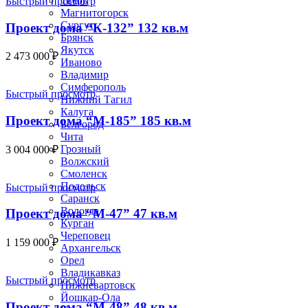
Тверь
Быстрый просмотр
Магнитогорск
Сургут
Проект дома “К-132” 132 кв.м
Брянск
Якутск
2 473 000
₽
Иваново
Владимир
Симферополь
Быстрый просмотр
Нижний Тагил
Калуга
Проект дома “М-185” 185 кв.м
Белгород
Чита
Грозный
3 004 000
₽
Волжский
Смоленск
Подольск
Быстрый просмотр
Саранск
Вологда
Проект дома “М-47” 47 кв.м
Курган
Череповец
1 159 000
₽
Архангельск
Орел
Владикавказ
Быстрый просмотр
Нижневартовск
Йошкар-Ола
Проект дома “М-48” 48 кв.м