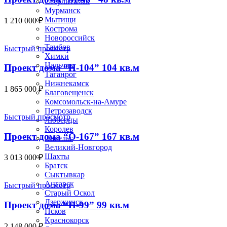
Стерлитамак
Мурманск
Мытищи
1 210 000
₽
Кострома
Новороссийск
Тамбов
Быстрый просмотр
Химки
Нальчик
Проект дома “Н-104” 104 кв.м
Таганрог
Нижнекамск
1 865 000
₽
Благовещенск
Комсомольск-на-Амуре
Петрозаводск
Быстрый просмотр
Люберцы
Королев
Проект дома “О-167” 167 кв.м
Энгельс
Великий-Новгород
Шахты
3 013 000
₽
Братск
Сыктывкар
Ангарск
Быстрый просмотр
Старый Оскол
Дзержинск
Проект дома “П-99” 99 кв.м
Псков
Краснокорск
2 148 000
₽