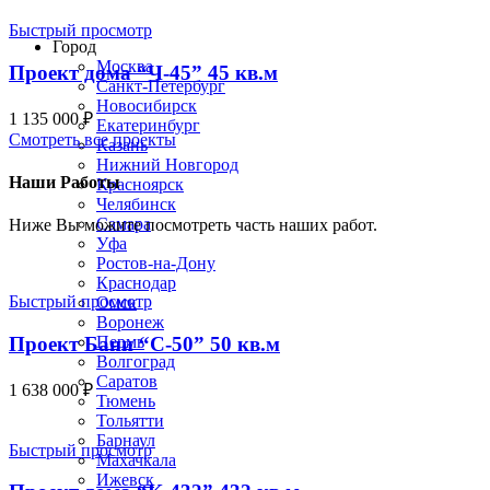
Строим по всей России
Быстрый просмотр
Город
Москва
Проект дома “Ч-45” 45 кв.м
Санкт-Петербург
Новосибирск
1 135 000
₽
Екатеринбург
Смотреть все проекты
Казань
Нижний Новгород
Наши Работы
Красноярск
Челябинск
Самара
Ниже Вы можите посмотреть часть наших работ.
Уфа
Ростов-на-Дону
Краснодар
Быстрый просмотр
Омск
Воронеж
Проект Бани “С-50” 50 кв.м
Пермь
Волгоград
Саратов
1 638 000
₽
Тюмень
Тольятти
Барнаул
Быстрый просмотр
Махачкала
Ижевск