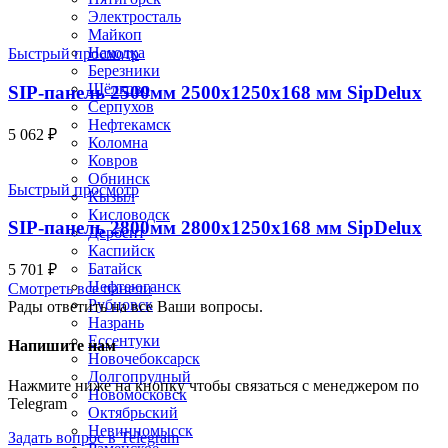
Электросталь
Майкоп
Находка
Быстрый просмотр
Березники
Щёлково
SIP-панель 2500мм 2500x1250x168 мм SipDelux
Серпухов
Нефтекамск
5 062
₽
Коломна
Ковров
Обнинск
Быстрый просмотр
Кызыл
Кисловодск
SIP-панель 2800мм 2800x1250x168 мм SipDelux
Дербент
Каспийск
Батайск
5 701
₽
Нефтеюганск
Смотреть все панели
Рубцовск
Рады ответить на все Ваши вопросы.
Назрань
Ессентуки
Напишите нам
Новочебоксарск
Долгопрудный
Нажмите ниже на кнопку чтобы связаться с менеджером по
Новомосковск
Telegram
Октябрьский
Невинномысск
Задать вопрос в Telegram