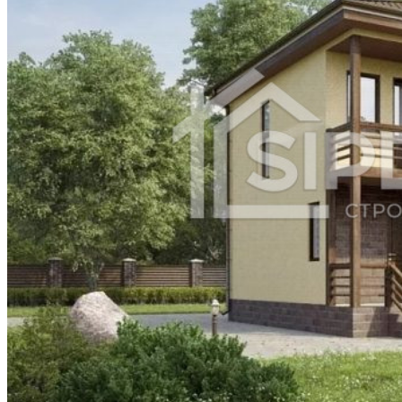
Пятигорск
Электросталь
Майкоп
Находка
Березники
Щёлково
Серпухов
Нефтекамск
Коломна
Ковров
Обнинск
Кызыл
Кисловодск
Дербент
Каспийск
Батайск
Нефтеюганск
Рубцовск
Назрань
Ессентуки
Новочебоксарск
Долгопрудный
Новомосковск
Октябрьский
Невинномысск