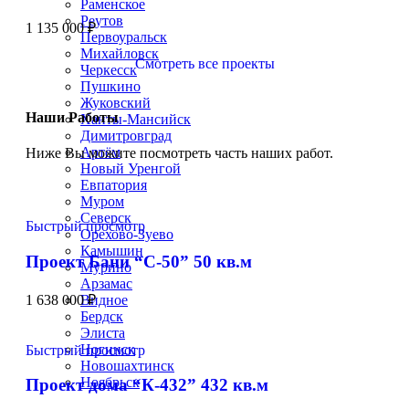
Раменское
Реутов
1 135 000
₽
Первоуральск
Михайловск
Смотреть все проекты
Черкесск
Пушкино
Жуковский
Наши Работы
Ханты-Мансийск
Димитровград
Артём
Ниже Вы можите посмотреть часть наших работ.
Новый Уренгой
Евпатория
Муром
Северск
Быстрый просмотр
Орехово-Зуево
Камышин
Проект Бани “С-50” 50 кв.м
Мурино
Арзамас
1 638 000
₽
Видное
Бердск
Элиста
Ногинск
Быстрый просмотр
Новошахтинск
Ноябрьск
Проект дома “К-432” 432 кв.м