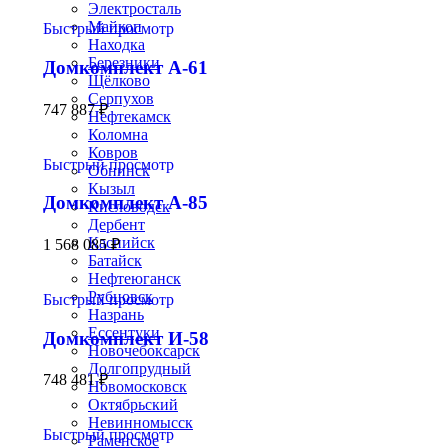
Электросталь
Майкоп
Быстрый просмотр
Находка
Березники
Домкомплект А-61
Щёлково
Серпухов
747 887
₽
Нефтекамск
Коломна
Ковров
Быстрый просмотр
Обнинск
Кызыл
Домкомплект А-85
Кисловодск
Дербент
Каспийск
1 568 085
₽
Батайск
Нефтеюганск
Рубцовск
Быстрый просмотр
Назрань
Ессентуки
Домкомплект И-58
Новочебоксарск
Долгопрудный
748 481
₽
Новомосковск
Октябрьский
Невинномысск
Быстрый просмотр
Раменское