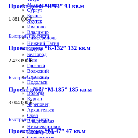
Магнитогорск
Проект дома “В-93” 93 кв.м
Сургут
Брянск
1 881 000
₽
Якутск
Иваново
Владимир
Быстрый просмотр
Симферополь
Нижний Тагил
Проект дома “К-132” 132 кв.м
Калуга
Белгород
Чита
2 473 000
₽
Грозный
Волжский
Смоленск
Быстрый просмотр
Подольск
Саранск
Проект дома “М-185” 185 кв.м
Вологда
Курган
3 004 000
₽
Череповец
Архангельск
Орел
Быстрый просмотр
Владикавказ
Нижневартовск
Проект дома “М-47” 47 кв.м
Йошкар-Ола
Стерлитамак