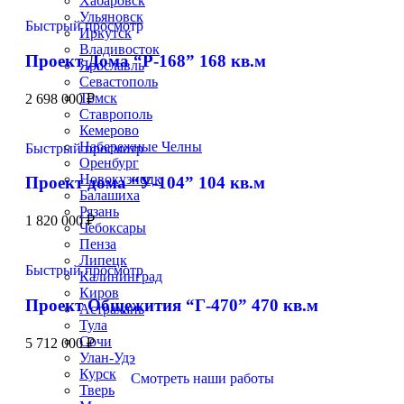
Хабаровск
Ульяновск
Быстрый просмотр
Иркутск
Владивосток
Проект Дома “Р-168” 168 кв.м
Ярославль
Севастополь
Томск
2 698 000
₽
Ставрополь
Кемерово
Набережные Челны
Быстрый просмотр
Оренбург
Новокузнецк
Проект дома “У-104” 104 кв.м
Балашиха
Рязань
1 820 000
₽
Чебоксары
Пенза
Липецк
Быстрый просмотр
Калининград
Киров
Проект Общежития “Г-470” 470 кв.м
Астрахань
Тула
Сочи
5 712 000
₽
Улан-Удэ
Курск
Смотреть наши работы
Тверь