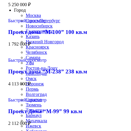
Строим по всей России
5 250 000
₽
Город
Москва
Быстрый просмотр
Санкт-Петербург
Новосибирск
Екатеринбург
Проект дома “М-100” 100 кв.м
Казань
Нижний Новгород
1 792 000
₽
Красноярск
Челябинск
Самара
Быстрый просмотр
Уфа
Ростов-на-Дону
Проект дома “М-238” 238 кв.м
Краснодар
Омск
4 113 000
₽
Воронеж
Пермь
Волгоград
Саратов
Быстрый просмотр
Тюмень
Тольятти
Проект Дома “М-99” 99 кв.м
Барнаул
Махачкала
2 112 000
₽
Ижевск