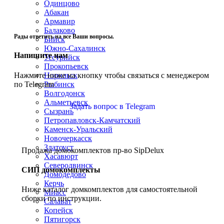
Одинцово
Абакан
Армавир
Балаково
Рады ответить на все Ваши вопросы.
Бийск
Южно-Сахалинск
Напишите нам
Уссурийск
Прокопьевск
Нажмите ниже на кнопку чтобы связаться с менеджером
Норильск
по Telegram
Рыбинск
Волгодонск
Альметьевск
Задать вопрос в Telegram
Сызрань
Петропавловск-Камчатский
Каменск-Уральский
Новочеркасск
Златоуст
Продажа домокомплектов пр-во SipDelux
Хасавюрт
Северодвинск
СИП домокомплекты
Домодедово
Керчь
Ниже каталог домкомплектов для самостоятельной
Миасс
сборки по инструкции.
Салават
Копейск
Пятигорск