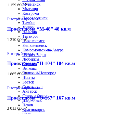
Мурманск
1 159 000
₽
Мытищи
Кострома
Новороссийск
Быстрый просмотр
Тамбов
Химки
Проект дома “М-48” 48 кв.м
Нальчик
Таганрог
1 210 000
₽
Нижнекамск
Благовещенск
Комсомольск-на-Амуре
Быстрый просмотр
Петрозаводск
Люберцы
Проект дома “Н-104” 104 кв.м
Королев
Энгельс
Великий-Новгород
1 865 000
₽
Шахты
Братск
Сыктывкар
Быстрый просмотр
Ангарск
Старый Оскол
Проект дома “О-167” 167 кв.м
Дзержинск
Псков
3 013 000
₽
Краснокорск