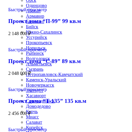
Орск
Одинцово
Быстрый просмотр
Абакан
Армавир
Проект дома “П-99” 99 кв.м
Балаково
Бийск
Южно-Сахалинск
2 148 000
₽
Уссурийск
Прокопьевск
Норильск
Быстрый просмотр
Рыбинск
Волгодонск
Проект дома “С-89” 89 кв.м
Альметьевск
Сызрань
2 048 000
₽
Петропавловск-Камчатский
Каменск-Уральский
Новочеркасск
Быстрый просмотр
Златоуст
Хасавюрт
Проект дома “Т-135” 135 кв.м
Северодвинск
Домодедово
Керчь
2 456 000
₽
Миасс
Салават
Копейск
Быстрый просмотр