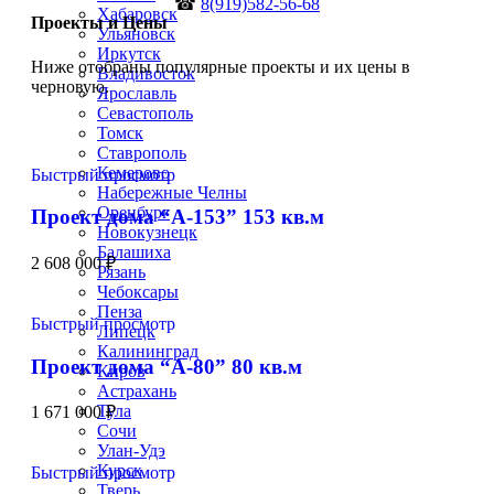
☎
8(919)582-56-68
Хабаровск
Проекты и Цены
Ульяновск
Иркутск
Ниже отобраны популярные проекты и их цены в
Владивосток
черновую.
Ярославль
Севастополь
Томск
Ставрополь
Кемерово
Быстрый просмотр
Набережные Челны
Оренбург
Проект дома “А-153” 153 кв.м
Новокузнецк
Балашиха
2 608 000
₽
Рязань
Чебоксары
Пенза
Быстрый просмотр
Липецк
Калининград
Проект дома “А-80” 80 кв.м
Киров
Астрахань
Тула
1 671 000
₽
Сочи
Улан-Удэ
Курск
Быстрый просмотр
Тверь