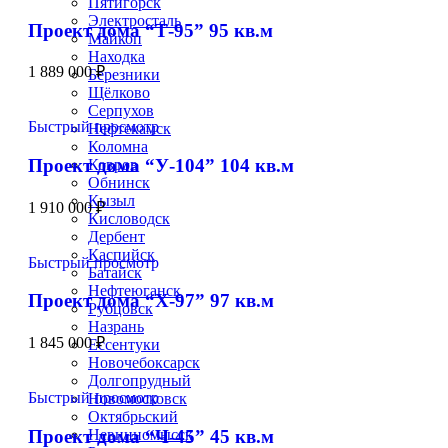
Пятигорск
Электросталь
Проект дома “Т-95” 95 кв.м
Майкоп
Находка
1 889 000
₽
Березники
Щёлково
Серпухов
Быстрый просмотр
Нефтекамск
Коломна
Проект дома “У-104” 104 кв.м
Ковров
Обнинск
Кызыл
1 910 000
₽
Кисловодск
Дербент
Каспийск
Быстрый просмотр
Батайск
Нефтеюганск
Проект дома “Х-97” 97 кв.м
Рубцовск
Назрань
1 845 000
₽
Ессентуки
Новочебоксарск
Долгопрудный
Быстрый просмотр
Новомосковск
Октябрьский
Проект дома “Ч-45” 45 кв.м
Невинномысск