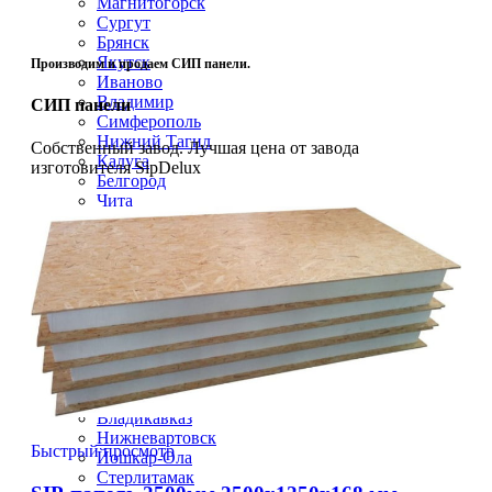
Магнитогорск
Сургут
Брянск
Якутск
Производим и продаем СИП панели.
Иваново
Владимир
СИП панели
Симферополь
Нижний Тагил
Собственный завод. Лучшая цена от завода
Калуга
изготовителя SipDelux
Белгород
Чита
Грозный
Волжский
Смоленск
Подольск
Саранск
Вологда
Курган
Череповец
Архангельск
Орел
Владикавказ
Нижневартовск
Быстрый просмотр
Йошкар-Ола
Стерлитамак