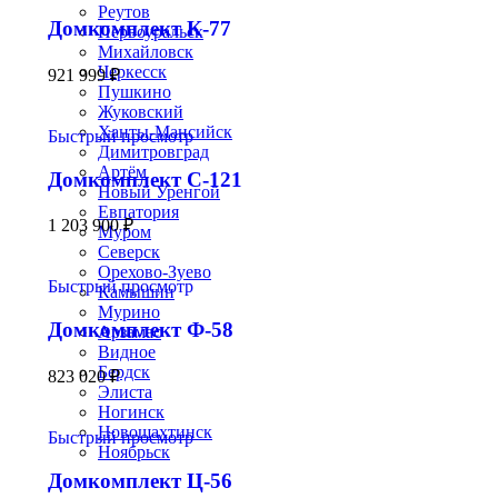
Реутов
Домкомплект К-77
Первоуральск
Михайловск
Черкесск
921 999
₽
Пушкино
Жуковский
Ханты-Мансийск
Быстрый просмотр
Димитровград
Артём
Домкомплект С-121
Новый Уренгой
Евпатория
1 203 900
₽
Муром
Северск
Орехово-Зуево
Быстрый просмотр
Камышин
Мурино
Домкомплект Ф-58
Арзамас
Видное
Бердск
823 020
₽
Элиста
Ногинск
Новошахтинск
Быстрый просмотр
Ноябрьск
Домкомплект Ц-56