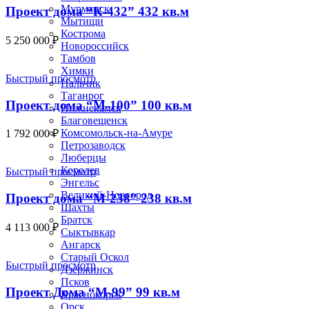
Мурманск
Проект дома “К-432” 432 кв.м
Мытищи
Кострома
5 250 000
₽
Новороссийск
Тамбов
Химки
Быстрый просмотр
Нальчик
Таганрог
Проект дома “М-100” 100 кв.м
Нижнекамск
Благовещенск
Комсомольск-на-Амуре
1 792 000
₽
Петрозаводск
Люберцы
Королев
Быстрый просмотр
Энгельс
Великий-Новгород
Проект дома “М-238” 238 кв.м
Шахты
Братск
4 113 000
₽
Сыктывкар
Ангарск
Старый Оскол
Быстрый просмотр
Дзержинск
Псков
Проект Дома “М-99” 99 кв.м
Краснокорск
Орск