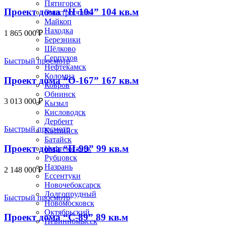
Пятигорск
Проект дома “Н-104” 104 кв.м
Электросталь
Майкоп
Находка
1 865 000
₽
Березники
Щёлково
Серпухов
Быстрый просмотр
Нефтекамск
Коломна
Проект дома “О-167” 167 кв.м
Ковров
Обнинск
3 013 000
₽
Кызыл
Кисловодск
Дербент
Быстрый просмотр
Каспийск
Батайск
Проект дома “П-99” 99 кв.м
Нефтеюганск
Рубцовск
Назрань
2 148 000
₽
Ессентуки
Новочебоксарск
Долгопрудный
Быстрый просмотр
Новомосковск
Октябрьский
Проект дома “С-89” 89 кв.м
Невинномысск