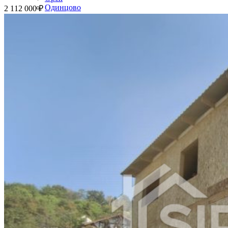
Одинцово
2 112 000
₽
Абакан
Армавир
Балаково
Бийск
Южно-Сахалинск
Уссурийск
Прокопьевск
Норильск
Рыбинск
Волгодонск
Альметьевск
Сызрань
Петропавловск-Камчатский
Каменск-Уральский
Новочеркасск
Златоуст
Хасавюрт
Северодвинск
Домодедово
Керчь
Миасс
Салават
Копейск
Пятигорск