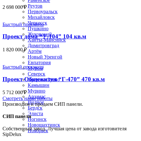
Раменское
Реутов
2 698 000
₽
Первоуральск
Михайловск
Черкесск
Быстрый просмотр
Пушкино
Жуковский
Проект дома “У-104” 104 кв.м
Ханты-Мансийск
Димитровград
1 820 000
₽
Артём
Новый Уренгой
Евпатория
Быстрый просмотр
Муром
Северск
Проект Общежития “Г-470” 470 кв.м
Орехово-Зуево
Камышин
Мурино
5 712 000
₽
Арзамас
Смотреть наши работы
Видное
Производим и продаем СИП панели.
Бердск
Элиста
СИП панели
Ногинск
Новошахтинск
Собственный завод. Лучшая цена от завода изготовителя
Ноябрьск
SipDelux