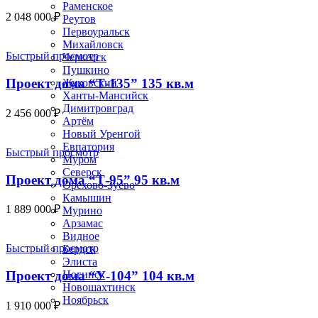
Раменское
2 048 000
₽
Реутов
Первоуральск
Михайловск
Быстрый просмотр
Черкесск
Пушкино
Проект дома “Т-135” 135 кв.м
Жуковский
Ханты-Мансийск
Димитровград
2 456 000
₽
Артём
Новый Уренгой
Евпатория
Быстрый просмотр
Муром
Северск
Проект дома “Т-95” 95 кв.м
Орехово-Зуево
Камышин
1 889 000
₽
Мурино
Арзамас
Видное
Быстрый просмотр
Бердск
Элиста
Проект дома “У-104” 104 кв.м
Ногинск
Новошахтинск
Ноябрьск
1 910 000
₽