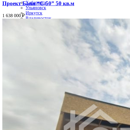
Хабаровск
Проект Бани “С-50” 50 кв.м
Ульяновск
Иркутск
1 638 000
₽
Владивосток
Ярославль
Севастополь
Томск
Ставрополь
Кемерово
Набережные Челны
Оренбург
Новокузнецк
Балашиха
Рязань
Чебоксары
Пенза
Липецк
Калининград
Киров
Астрахань
Тула
Сочи
Улан-Удэ
Курск
Тверь