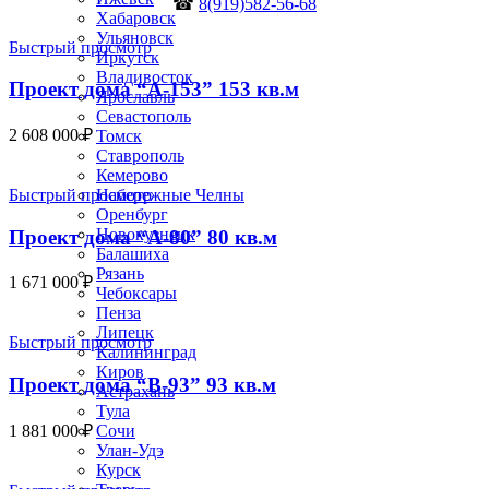
☎
8(919)582-56-68
Хабаровск
Ульяновск
Быстрый просмотр
Иркутск
Владивосток
Проект дома “А-153” 153 кв.м
Ярославль
Севастополь
2 608 000
₽
Томск
Ставрополь
Кемерово
Быстрый просмотр
Набережные Челны
Оренбург
Новокузнецк
Проект дома “А-80” 80 кв.м
Балашиха
Рязань
1 671 000
₽
Чебоксары
Пенза
Липецк
Быстрый просмотр
Калининград
Киров
Проект дома “В-93” 93 кв.м
Астрахань
Тула
1 881 000
₽
Сочи
Улан-Удэ
Курск