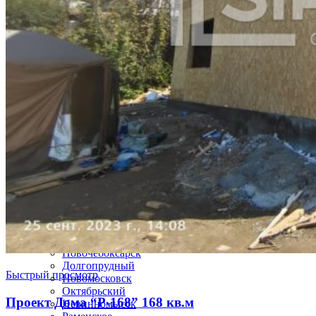
Электросталь
Майкоп
Находка
Березники
Щёлково
Серпухов
Нефтекамск
Коломна
Ковров
Обнинск
Кызыл
Кисловодск
Дербент
Каспийск
Батайск
Нефтеюганск
Рубцовск
Назрань
Ессентуки
Новочебоксарск
Долгопрудный
Быстрый просмотр
Новомосковск
Октябрьский
Проект Дома “Р-168” 168 кв.м
Невинномысск