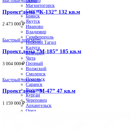
Тверь
Быстрый просмотр
Магнитогорск
Сургут
Проект дома “К-132” 132 кв.м
Брянск
Якутск
2 473 000
₽
Иваново
Владимир
Симферополь
Быстрый просмотр
Нижний Тагил
Калуга
Проект дома “М-185” 185 кв.м
Белгород
Чита
Грозный
3 004 000
₽
Волжский
Смоленск
Подольск
Быстрый просмотр
Саранск
Вологда
Проект дома “М-47” 47 кв.м
Курган
Череповец
1 159 000
₽
Архангельск
Орел
Владикавказ
Нижневартовск
Йошкар-Ола