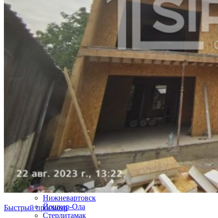
Магнитогорск
Сургут
Брянск
Якутск
Иваново
Владимир
Симферополь
Нижний Тагил
Калуга
Белгород
Чита
Грозный
Волжский
Смоленск
Подольск
Саранск
Вологда
Курган
Череповец
Архангельск
Орел
Владикавказ
Нижневартовск
Йошкар-Ола
Быстрый просмотр
Стерлитамак