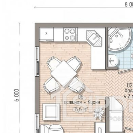
Стерлитамак
Мурманск
Мытищи
Кострома
Новороссийск
Тамбов
Химки
Нальчик
Таганрог
Нижнекамск
Благовещенск
Комсомольск-на-Амуре
Петрозаводск
Люберцы
Королев
Энгельс
Великий-Новгород
Шахты
Братск
Сыктывкар
Ангарск
Старый Оскол
Дзержинск
Псков
Краснокорск