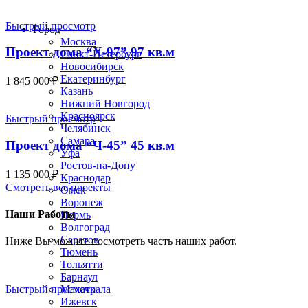
Строим по всей России
Быстрый просмотр
Город
Москва
Проект дома “Х-97” 97 кв.м
Санкт-Петербург
Новосибирск
Екатеринбург
1 845 000
₽
Казань
Нижний Новгород
Красноярск
Быстрый просмотр
Челябинск
Самара
Проект дома “Ч-45” 45 кв.м
Уфа
Ростов-на-Дону
1 135 000
₽
Краснодар
Смотреть все проекты
Омск
Воронеж
Наши Работы
Пермь
Волгоград
Саратов
Ниже Вы можите посмотреть часть наших работ.
Тюмень
Тольятти
Барнаул
Махачкала
Быстрый просмотр
Ижевск