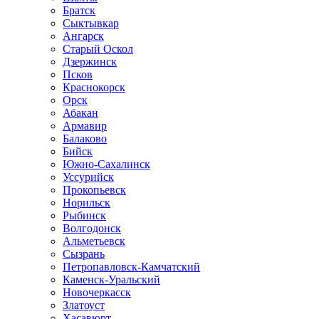
Братск
Сыктывкар
Ангарск
Старый Оскол
Дзержинск
Псков
Краснокорск
Орск
Абакан
Армавир
Балаково
Бийск
Южно-Сахалинск
Уссурийск
Прокопьевск
Норильск
Рыбинск
Волгодонск
Альметьевск
Сызрань
Петропавловск-Камчатский
Каменск-Уральский
Новочеркасск
Златоуст
Хасавюрт