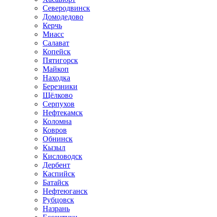
Северодвинск
Домодедово
Керчь
Миасс
Салават
Копейск
Пятигорск
Майкоп
Находка
Березники
Щёлково
Серпухов
Нефтекамск
Коломна
Ковров
Обнинск
Кызыл
Кисловодск
Дербент
Каспийск
Батайск
Нефтеюганск
Рубцовск
Назрань