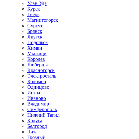
Улан-Удэ
Курск
Тверь
Магнитогорск
Сургут
Брянск
Якутск
Подольск
Химки
Мытищи
Королев
Люберцы
Красногорск
Электросталь
Коломна
Одинцово
Истра
Иваново
Владимир
Симферополь
Нижний Тагил
Калуга
Белгород
Чита
Грозный