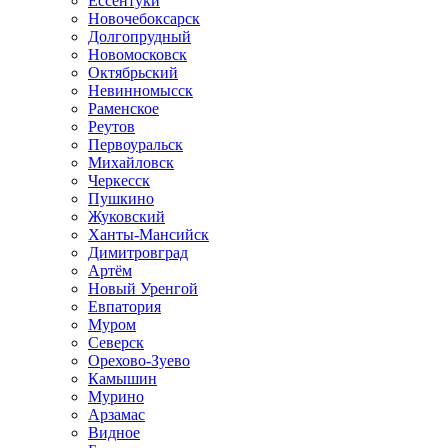
Ессентуки
Новочебоксарск
Долгопрудный
Новомосковск
Октябрьский
Невинномысск
Раменское
Реутов
Первоуральск
Михайловск
Черкесск
Пушкино
Жуковский
Ханты-Мансийск
Димитровград
Артём
Новый Уренгой
Евпатория
Муром
Северск
Орехово-Зуево
Камышин
Мурино
Арзамас
Видное