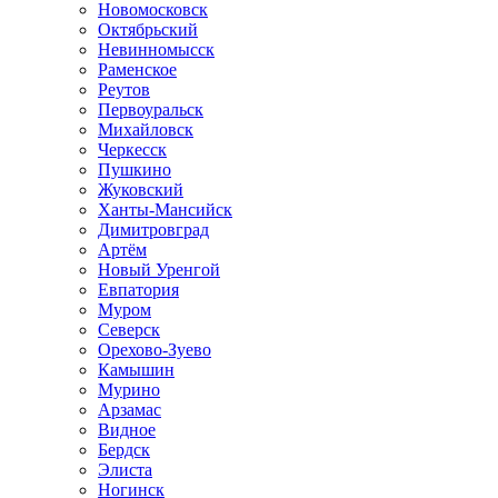
Новомосковск
Октябрьский
Невинномысск
Раменское
Реутов
Первоуральск
Михайловск
Черкесск
Пушкино
Жуковский
Ханты-Мансийск
Димитровград
Артём
Новый Уренгой
Евпатория
Муром
Северск
Орехово-Зуево
Камышин
Мурино
Арзамас
Видное
Бердск
Элиста
Ногинск