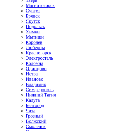
Тверь
Магнитогорск
Сургут
Брянск
Якутск
Подольск
Химки
Мытищи
Королев
Люберцы
Красногорск
Электросталь
Коломна
Одинцово
Истра
Иваново
Владимир
Симферополь
Нижний Тагил
Калуга
Белгород
Чита
Грозный
Волжский
Смоленск