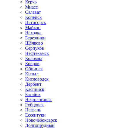
Керчь
Миасс
Салават
Копейск
Пятигорск
Майкоп
Находка
Березники
Щёлково
Серпухов
Нефтекамск
Коломна
Ковров
Обнинск
Кызыл
Кисловодск
Дербент
Каспийск
Батайск
Нефтеюганск
Рубцовск
Назрань
Ессентуки
Новочебоксарск
Долгопрудный