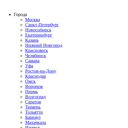
Строительство домов из СИП панелей по всей России
Города
Москва
Санкт-Петербург
Новосибирск
Екатеринбург
Казань
Нижний Новгород
Красноярск
Челябинск
Самара
Уфа
Ростов-на-Дону
Краснодар
Омск
Воронеж
Пермь
Волгоград
Саратов
Тюмень
Тольятти
Барнаул
Махачкала
Ижевск