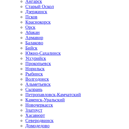
Ангарск
Старый Оскол
Дзержинск
Псков
Краснокорск
Орск
Абакан
Армавир
Балаково
Бийск
Южно-Сахалинск
Уссурийск
Прокопьевск
Норильск
Рыбинск
Волгодонск
Альметьевск
Сызрань
Петропавловск-Камчатский
Каменск-Уральский
Новочеркасск
Златоуст
Хасавюрт
Северодвинск
Домодедово