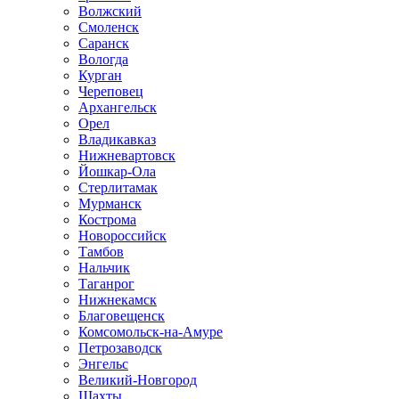
Волжский
Смоленск
Саранск
Вологда
Курган
Череповец
Архангельск
Орел
Владикавказ
Нижневартовск
Йошкар-Ола
Стерлитамак
Мурманск
Кострома
Новороссийск
Тамбов
Нальчик
Таганрог
Нижнекамск
Благовещенск
Комсомольск-на-Амуре
Петрозаводск
Энгельс
Великий-Новгород
Шахты