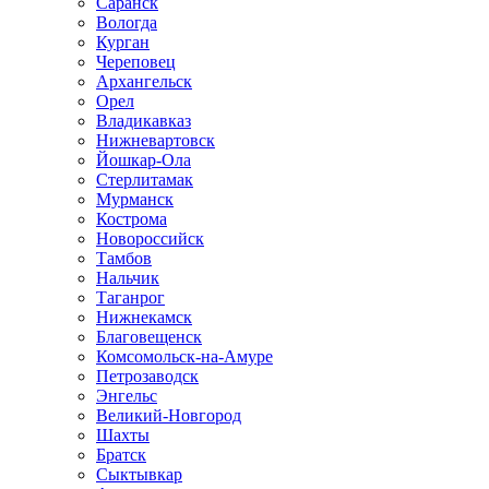
Саранск
Вологда
Курган
Череповец
Архангельск
Орел
Владикавказ
Нижневартовск
Йошкар-Ола
Стерлитамак
Мурманск
Кострома
Новороссийск
Тамбов
Нальчик
Таганрог
Нижнекамск
Благовещенск
Комсомольск-на-Амуре
Петрозаводск
Энгельс
Великий-Новгород
Шахты
Братск
Сыктывкар