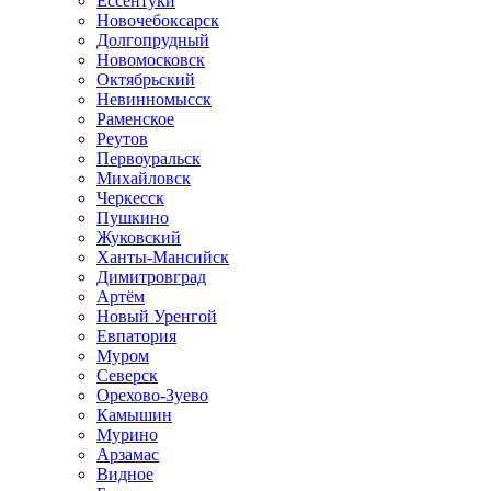
Ессентуки
Новочебоксарск
Долгопрудный
Новомосковск
Октябрьский
Невинномысск
Раменское
Реутов
Первоуральск
Михайловск
Черкесск
Пушкино
Жуковский
Ханты-Мансийск
Димитровград
Артём
Новый Уренгой
Евпатория
Муром
Северск
Орехово-Зуево
Камышин
Мурино
Арзамас
Видное