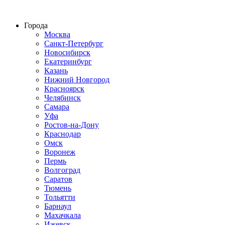
Строительство домов из СИП панелей по всей России
Города
Москва
Санкт-Петербург
Новосибирск
Екатеринбург
Казань
Нижний Новгород
Красноярск
Челябинск
Самара
Уфа
Ростов-на-Дону
Краснодар
Омск
Воронеж
Пермь
Волгоград
Саратов
Тюмень
Тольятти
Барнаул
Махачкала
Ижевск