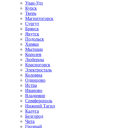
Улан-Удэ
Курск
Тверь
Магнитогорск
Сургут
Брянск
Якутск
Подольск
Химки
Мытищи
Королев
Люберцы
Красногорск
Электросталь
Коломна
Одинцово
Истра
Иваново
Владимир
Симферополь
Нижний Тагил
Калуга
Белгород
Чита
Грозный