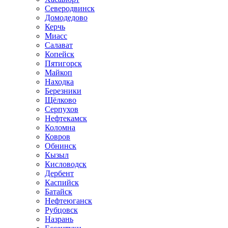
Северодвинск
Домодедово
Керчь
Миасс
Салават
Копейск
Пятигорск
Майкоп
Находка
Березники
Щёлково
Серпухов
Нефтекамск
Коломна
Ковров
Обнинск
Кызыл
Кисловодск
Дербент
Каспийск
Батайск
Нефтеюганск
Рубцовск
Назрань