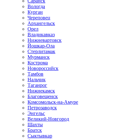
Саранск
Вологда
Курган
Череповец
Архангельск
Орел
Владикавказ
Нижневартовск
Йошкар-Ола
Стерлитамак
Мурманск
Кострома
Новороссийск
Тамбов
Нальчик
Таганрог
Нижнекамск
Благовещенск
Комсомольск-на-Амуре
Петрозаводск
Энгельс
Великий-Новгород
Шахты
Братск
Сыктывкар