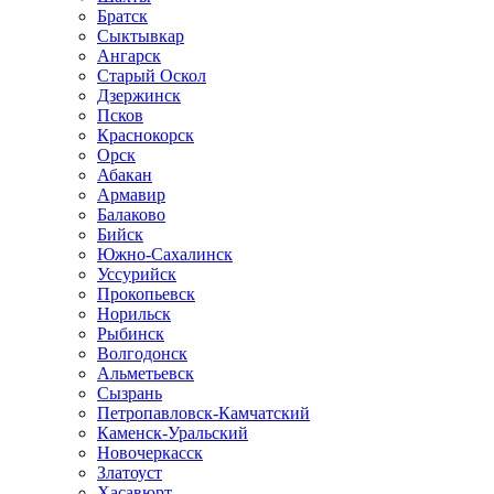
Братск
Сыктывкар
Ангарск
Старый Оскол
Дзержинск
Псков
Краснокорск
Орск
Абакан
Армавир
Балаково
Бийск
Южно-Сахалинск
Уссурийск
Прокопьевск
Норильск
Рыбинск
Волгодонск
Альметьевск
Сызрань
Петропавловск-Камчатский
Каменск-Уральский
Новочеркасск
Златоуст
Хасавюрт