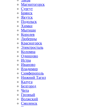
Тверь
Магнитогорск
Сургут
Брянск
Якутск
Подольск
Химки
Мытищи
Королев
Люберцы
Красногорск
Электросталь
Коломна
Одинцово
Истра
Иваново
Владимир
Симферополь
Нижний Тагил
Калуга
Белгород
Чита
Грозный
Волжский
Смоленск