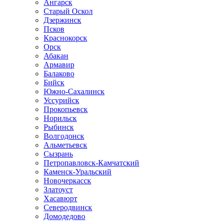
Ангарск
Старый Оскол
Дзержинск
Псков
Краснокорск
Орск
Абакан
Армавир
Балаково
Бийск
Южно-Сахалинск
Уссурийск
Прокопьевск
Норильск
Рыбинск
Волгодонск
Альметьевск
Сызрань
Петропавловск-Камчатский
Каменск-Уральский
Новочеркасск
Златоуст
Хасавюрт
Северодвинск
Домодедово