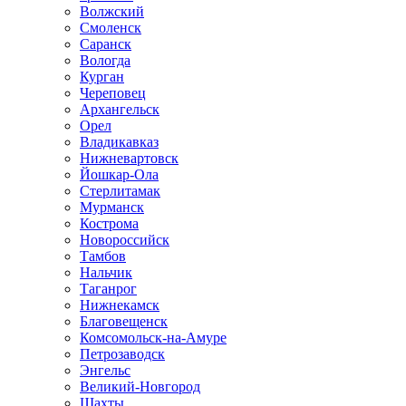
Волжский
Смоленск
Саранск
Вологда
Курган
Череповец
Архангельск
Орел
Владикавказ
Нижневартовск
Йошкар-Ола
Стерлитамак
Мурманск
Кострома
Новороссийск
Тамбов
Нальчик
Таганрог
Нижнекамск
Благовещенск
Комсомольск-на-Амуре
Петрозаводск
Энгельс
Великий-Новгород
Шахты