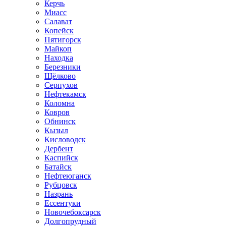
Керчь
Миасс
Салават
Копейск
Пятигорск
Майкоп
Находка
Березники
Щёлково
Серпухов
Нефтекамск
Коломна
Ковров
Обнинск
Кызыл
Кисловодск
Дербент
Каспийск
Батайск
Нефтеюганск
Рубцовск
Назрань
Ессентуки
Новочебоксарск
Долгопрудный