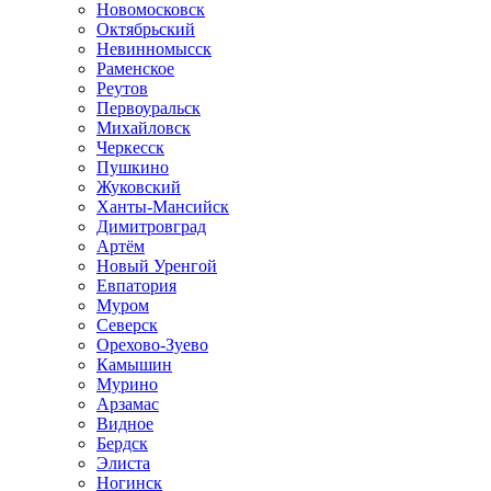
Новомосковск
Октябрьский
Невинномысск
Раменское
Реутов
Первоуральск
Михайловск
Черкесск
Пушкино
Жуковский
Ханты-Мансийск
Димитровград
Артём
Новый Уренгой
Евпатория
Муром
Северск
Орехово-Зуево
Камышин
Мурино
Арзамас
Видное
Бердск
Элиста
Ногинск