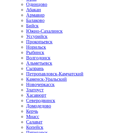
Одинцово
Абакан
Армавир
Балаково
Бийск
Южно-Сахалинск
Уссурийск
Прокопьевск
Норильск
Рыбинск
Волгодонск
Альметьевск
Сызрань
Петропавловск-Камчатский
Каменск-Уральский
Новочеркасск
Златоуст
Хасавюрт
Северодвинск
Домодедово
Керчь
Миасс
Салават
Копейск
Пятигорск