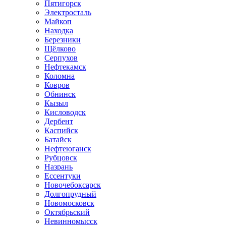
Пятигорск
Электросталь
Майкоп
Находка
Березники
Щёлково
Серпухов
Нефтекамск
Коломна
Ковров
Обнинск
Кызыл
Кисловодск
Дербент
Каспийск
Батайск
Нефтеюганск
Рубцовск
Назрань
Ессентуки
Новочебоксарск
Долгопрудный
Новомосковск
Октябрьский
Невинномысск