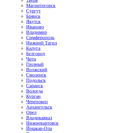
Тверь
Магнитогорск
Сургут
Брянск
Якутск
Иваново
Владимир
Симферополь
Нижний Тагил
Калуга
Белгород
Чита
Грозный
Волжский
Смоленск
Подольск
Саранск
Вологда
Курган
Череповец
Архангельск
Орел
Владикавказ
Нижневартовск
Йошкар-Ола