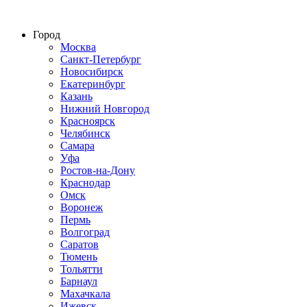
Строительство домов из СИП панелей по всей России
Город
Москва
Санкт-Петербург
Новосибирск
Екатеринбург
Казань
Нижний Новгород
Красноярск
Челябинск
Самара
Уфа
Ростов-на-Дону
Краснодар
Омск
Воронеж
Пермь
Волгоград
Саратов
Тюмень
Тольятти
Барнаул
Махачкала
Ижевск