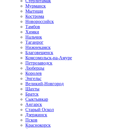
Стерлитамак
Мурманск
Мытищи
Кострома
Новороссийск
Тамбов
Химки
Нальчик
Таганрог
Нижнекамск
Благовещенск
Комсомольск-на-Амуре
Петрозаводск
Люберцы
Королев
Энгельс
Великий-Новгород
Шахты
Братск
Сыктывкар
Ангарск
Старый Оскол
Дзержинск
Псков
Краснокорск