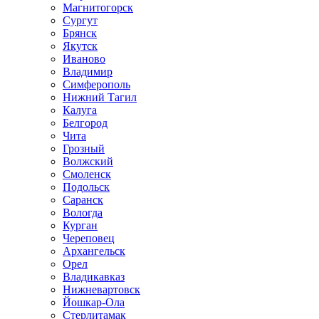
Магнитогорск
Сургут
Брянск
Якутск
Иваново
Владимир
Симферополь
Нижний Тагил
Калуга
Белгород
Чита
Грозный
Волжский
Смоленск
Подольск
Саранск
Вологда
Курган
Череповец
Архангельск
Орел
Владикавказ
Нижневартовск
Йошкар-Ола
Стерлитамак