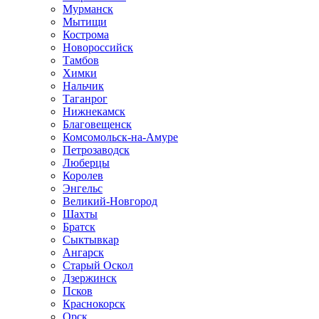
Мурманск
Мытищи
Кострома
Новороссийск
Тамбов
Химки
Нальчик
Таганрог
Нижнекамск
Благовещенск
Комсомольск-на-Амуре
Петрозаводск
Люберцы
Королев
Энгельс
Великий-Новгород
Шахты
Братск
Сыктывкар
Ангарск
Старый Оскол
Дзержинск
Псков
Краснокорск
Орск