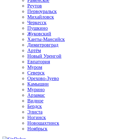
Раменское
Реутов
Первоуральск
Михайловск
Черкесск
Пушкино
Жуковский
Ханты-Мансийск
Димитровград
Артём
Новый Уренгой
Евпатория
Муром
Северск
Орехово-Зуево
Камышин
Мурино
Арзамас
Видное
Бердск
Элиста
Ногинск
Новошахтинск
Ноябрьск