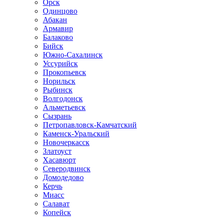
Орск
Одинцово
Абакан
Армавир
Балаково
Бийск
Южно-Сахалинск
Уссурийск
Прокопьевск
Норильск
Рыбинск
Волгодонск
Альметьевск
Сызрань
Петропавловск-Камчатский
Каменск-Уральский
Новочеркасск
Златоуст
Хасавюрт
Северодвинск
Домодедово
Керчь
Миасс
Салават
Копейск