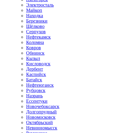
Электросталь
Майкоп
Находка
Березники
Щёлково
Серпухов
Нефтекамск
Коломна
Ковров
Обнинск
Кызыл
Кисловодск
Дербент
Каспийск
Батайск
Нефтеюганск
Рубцовск
Назрань
Ессентуки
Новочебоксарск
Долгопрудный
Новомосковск
Октябрьский
Невинномысск