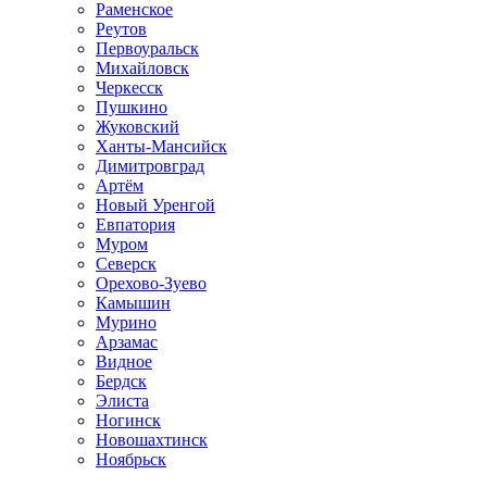
Раменское
Реутов
Первоуральск
Михайловск
Черкесск
Пушкино
Жуковский
Ханты-Мансийск
Димитровград
Артём
Новый Уренгой
Евпатория
Муром
Северск
Орехово-Зуево
Камышин
Мурино
Арзамас
Видное
Бердск
Элиста
Ногинск
Новошахтинск
Ноябрьск