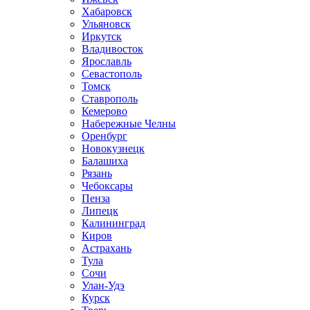
Хабаровск
Ульяновск
Иркутск
Владивосток
Ярославль
Севастополь
Томск
Ставрополь
Кемерово
Набережные Челны
Оренбург
Новокузнецк
Балашиха
Рязань
Чебоксары
Пенза
Липецк
Калининград
Киров
Астрахань
Тула
Сочи
Улан-Удэ
Курск