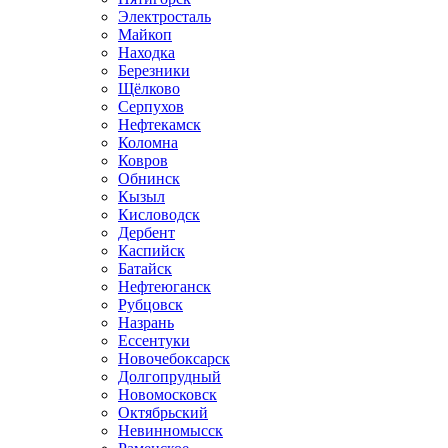
Электросталь
Майкоп
Находка
Березники
Щёлково
Серпухов
Нефтекамск
Коломна
Ковров
Обнинск
Кызыл
Кисловодск
Дербент
Каспийск
Батайск
Нефтеюганск
Рубцовск
Назрань
Ессентуки
Новочебоксарск
Долгопрудный
Новомосковск
Октябрьский
Невинномысск